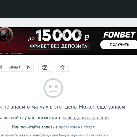
Сегодня
 не знаем о матчах в этот день. Может, еще узнаем
а всякий случай, посмотрите
календари и таблицы
Или почитайте топовые
прогнозы на спорт
ли узнайте, в какой конторе лучшие бонусы в
рейтинге букмекеров