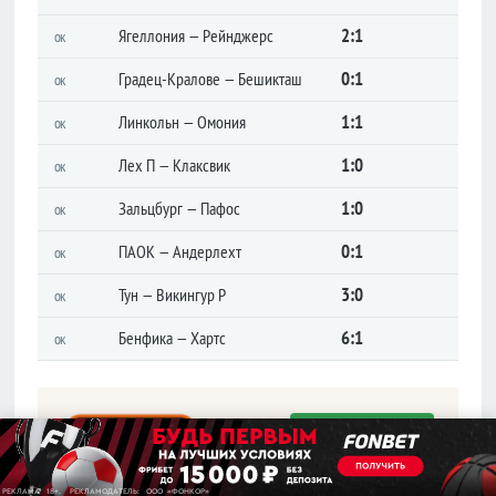
Лига
2:1
Ягеллония — Рейнджерс
ок
конференций
Товарищеские
0:1
Градец-Кралове — Бешикташ
ок
Кубок
1:1
Линкольн — Омония
ок
Либертадорес
Лига наций
1:0
Лех П — Клаксвик
ок
КОНКАКАФ
1:0
Зальцбург — Пафос
ок
Лига
чемпионов
0:1
ПАОК — Андерлехт
Азии
ок
3:0
Тун — Викингур Р
ок
Англия
6:1
Бенфика — Хартс
ок
Премьер-
лига
Чемпионшип
Играть
Первая
лига
Фрибет 10 000 рублей всем
Вторая