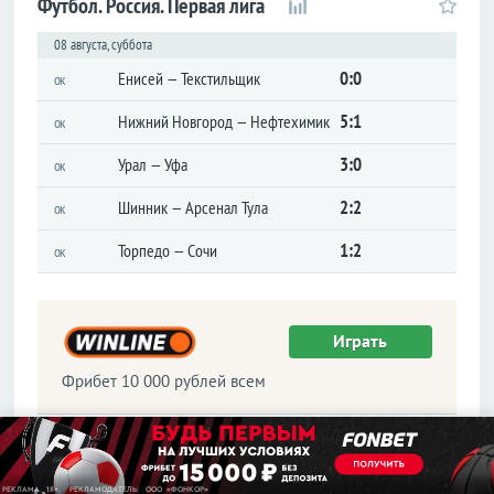
Футбол. Россия. Первая лига
Лига
конференций
08 августа, суббота
Товарищеские
0:0
Енисей — Текстильщик
ок
Кубок
5:1
Нижний Новгород — Нефтехимик
ок
Либертадорес
Лига наций
3:0
Урал — Уфа
ок
КОНКАКАФ
2:2
Шинник — Арсенал Тула
ок
Лига
чемпионов
1:2
Торпедо — Сочи
Азии
ок
Англия
Играть
Премьер-
лига
Фрибет 10 000 рублей всем
Чемпионшип
Первая
лига
Играть
Вторая