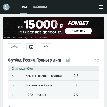
Live
Таблицы
Футбол
Россия
Премьер-
лига
Первая
лига
Сейчас
Кубок
Футбол. Россия. Премьер-лига
Лига
08 августа, суббота
наций
0:2
Крылья Советов — Балтика
ок
ЧМ-2026
0:0
Локомотив — Акрон
ок
Лига
чемпионов
0:0
ЦСКА — Ростов
ок
Лига
Европы