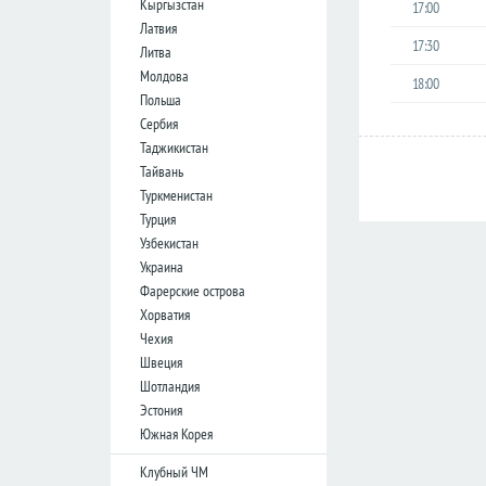
Кыргызстан
17:00
лига
Латвия
Кубок
17:30
Литва
Лиги
Молдова
18:00
Польша
Германия
Сербия
Таджикистан
Бундеслига
Тайвань
Вторая
Туркменистан
Бундеслига
Турция
Третья
Узбекистан
Лига
Украина
Кубок
Фарерские острова
Хорватия
Чехия
Испания
Швеция
Примера
Шотландия
Эстония
Сегунда
Южная Корея
Кубок
Дель
Клубный ЧМ
Рей