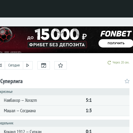
Через 19 сек.
Сегодня
 Суперлига
скресенье
5:1
Навбахор — Xorazm
1:3
Машал — Согдиана
онедельник
0:1
Коканд 1912 — Сурхан