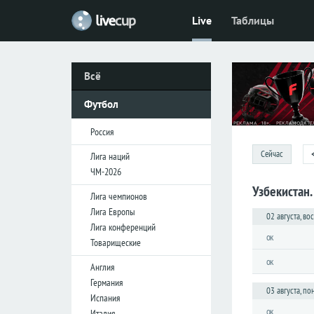
Live
Таблицы
Футбол
Россия
Всё
Премьер-
лига
Футбол
Первая
лига
Россия
Кубок
Сейчас
Лига наций
ЧМ-2026
Узбекистан.
Лига
Лига чемпионов
наций
Лига Европы
02 августа, во
ЧМ-2026
Лига конференций
ок
Товарищеские
Лига
ок
Англия
чемпионов
Германия
03 августа, п
Лига
Испания
Европы
ок
Италия