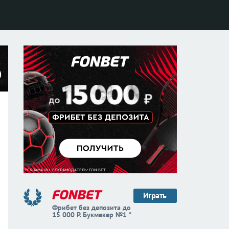
Играть
Фрибет без депозита до
15 000 Р. Букмекер №1 *