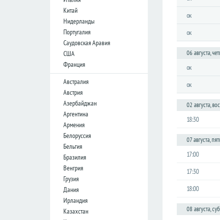
Лига
Китай
ок
конференций
Нидерланды
Португалия
ок
Товарищеские
Саудовская Аравия
Кубок
06 августа, чет
США
Либертадорес
Франция
ок
Лига наций
КОНКАКАФ
Австралия
ок
Австрия
Лига
Азербайджан
чемпионов
02 августа, во
Азии
Аргентина
18:30
Армения
Белоруссия
Англия
07 августа, пя
Бельгия
Премьер-
17:00
Бразилия
лига
Венгрия
17:30
Чемпионшип
Грузия
18:00
Дания
Первая
лига
Ирландия
08 августа, су
Казахстан
Вторая