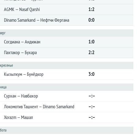
1:2
AGMK — Nasaf Qarshi
0:0
Dinamo Samarkand — Нефтчи Фергана
верг
1:0
Согдиана — Андижан
2:2
Пахтакор — Бухара
скресенье
3:0
Кызылкум — Бунёдкор
тница
–:–
Сурхан — Навбахор
–:–
Локомотив Ташкент — Dinamo Samarkand
–:–
Xorazm — Машал
ббота