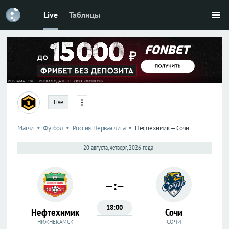
Live
Таблицы
Футбол
Футбол
Россия
Россия
Премьер-
Премьер-
лига
лига
Первая
Первая
лига
лига
Live
Кубок
Кубок
•
•
•
Матчи
Футбол
Россия. Первая лига
Нефтехимик — Сочи
Лига
Лига
наций
наций
20 августа, четверг, 2026 года
ЧМ-2026
ЧМ-2026
–:–
Лига
Лига
чемпионов
чемпионов
18:00
Нефтехимик
Сочи
Лига
Лига
НИЖНЕКАМСК
СОЧИ
Европы
Европы