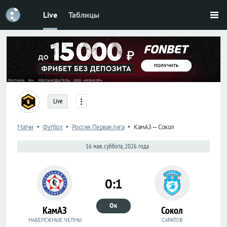
Live
Таблицы
Футбол
Футбол
Россия
Россия
Премьер-
Премьер-
лига
лига
Первая
Первая
лига
лига
Live
Кубок
Кубок
•
•
•
Матчи
Футбол
Россия. Первая лига
КамАЗ — Сокол
Лига
Лига
наций
наций
16 мая, суббота, 2026 года
ЧМ-2026
ЧМ-2026
0:1
Лига
Лига
чемпионов
чемпионов
Ок
КамАЗ
Сокол
Лига
Лига
НАБЕРЕЖНЫЕ ЧЕЛНЫ
САРАТОВ
Европы
Европы