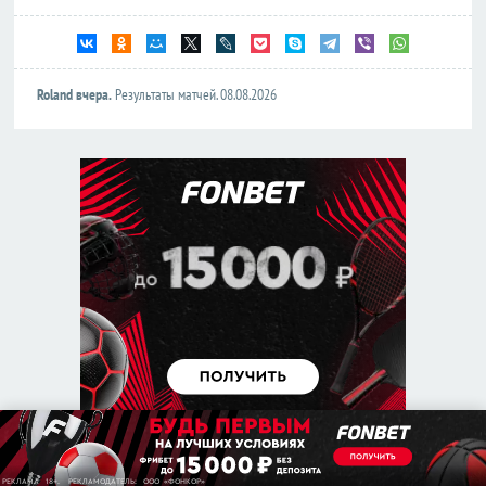
Лига
конференций
Товарищеские
Roland вчера.
Результаты матчей.
08.08.2026
Кубок
Либертадорес
Лига наций
КОНКАКАФ
Лига
чемпионов
Азии
Англия
Премьер-
лига
Чемпионшип
Первая
лига
Играть
Вторая