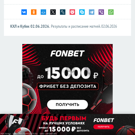
Лига
конференций
Товарищеские
КХЛ и Кубок 02.06.2026.
Результаты и расписание матчей.
02.06.2026
Кубок
Либертадорес
Лига наций
КОНКАКАФ
Лига
чемпионов
Азии
Англия
Премьер-
лига
Чемпионшип
Первая
лига
Играть
Вторая