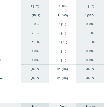
0 ( 0%)
0 ( 0%)
0 ( 0%)
2 (100%)
1 (100%)
1 (100%)
1 (0.5)
1 (1.0)
0 (0.0)
й
3 (1.5)
2 (2.0)
1 (1.0)
-2 (-1.0)
-1 (-1.0)
-1 (-1.0)
0 (0.0)
0 (0.0)
0 (0.0)
и
0 (0.0)
0 (0.0)
0 (0.0)
0/0 ( 0%)
0/0 ( 0%)
0/0 ( 0%)
ено
0/0 ( 0%)
0/0 ( 0%)
0/0 ( 0%)
Всего
Дома
В гостях