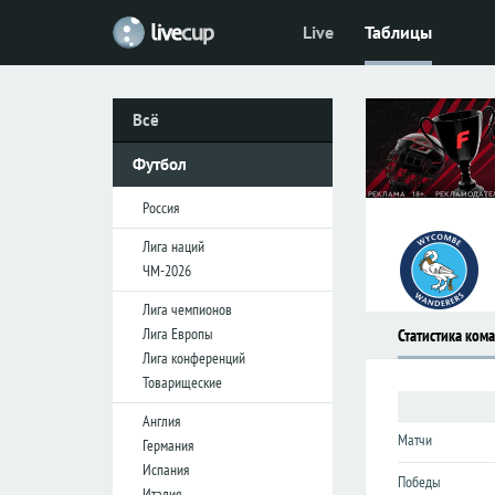
Live
Таблицы
Футбол
Футбол
Россия
Россия
Всё
Премьер-
Премьер-
лига
лига
Футбол
Первая
Первая
лига
лига
Россия
Кубок
Кубок
Лига наций
ЧМ-2026
Лига
Лига
Лига чемпионов
наций
наций
Лига Европы
Статистика ком
ЧМ-2026
ЧМ-2026
Лига конференций
Товарищеские
Лига
Лига
Англия
чемпионов
чемпионов
Матчи
Германия
Лига
Лига
Испания
Европы
Европы
Победы
Италия