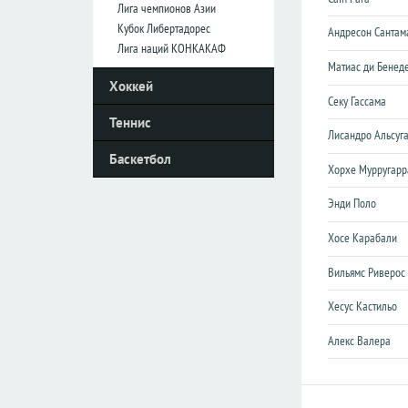
Лига чемпионов Азии
Кубок Либертадорес
Андресон Сантам
Италия
Италия
Лига наций КОНКАКАФ
Матиас ди Бенед
Серия
Серия
Хоккей
А
А
Секу Гассама
Серия
Серия
Теннис
B
B
Лисандро Альсуг
Баскетбол
Кубок
Кубок
Хорхе Мурругарр
Энди Поло
Нидерланды
Нидерланды
Эредивизия
Эредивизия
Хосе Карабали
Первый
Первый
Вильямс Риверос
дивизион
дивизион
Хесус Кастильо
Кубок
Кубок
Алекс Валера
Португалия
Португалия
Примера
Примера