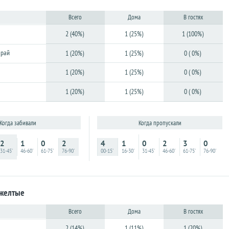
Всего
Дома
В гостях
2 (40%)
1 (25%)
1 (100%)
арай
1 (20%)
1 (25%)
0 ( 0%)
1 (20%)
1 (25%)
0 ( 0%)
1 (20%)
1 (25%)
0 ( 0%)
Когда пропускали
Когда забивали
4
1
0
2
3
0
2
1
0
2
00-15'
16-30'
31-45'
46-60'
61-75'
76-90'
31-45'
46-60'
61-75'
76-90'
 желтые
Всего
Дома
В гостях
2 (14%)
1 (11%)
1 (20%)