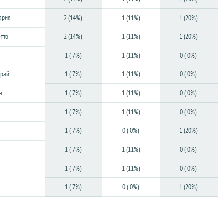
ария
2 (14%)
1 (11%)
1 (20%)
етто
2 (14%)
1 (11%)
1 (20%)
1 ( 7%)
1 (11%)
0 ( 0%)
арай
1 ( 7%)
1 (11%)
0 ( 0%)
а
1 ( 7%)
1 (11%)
0 ( 0%)
1 ( 7%)
1 (11%)
0 ( 0%)
1 ( 7%)
0 ( 0%)
1 (20%)
1 ( 7%)
1 (11%)
0 ( 0%)
1 ( 7%)
1 (11%)
0 ( 0%)
1 ( 7%)
0 ( 0%)
1 (20%)