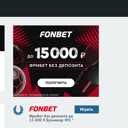
Играть
Фрибет без депозита до
15 000 Р. Букмекер №1 *