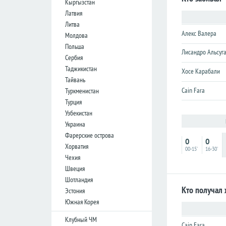
Кыргызстан
лига
лига
Латвия
Кубок
Кубок
Литва
Лиги
Лиги
Алекс Валера
Молдова
Польша
Лисандро Альсуг
Германия
Германия
Сербия
Таджикистан
Бундеслига
Бундеслига
Хосе Карабали
Тайвань
Вторая
Вторая
Cain Fara
Туркменистан
Бундеслига
Бундеслига
Турция
Третья
Третья
Узбекистан
Лига
Лига
Украина
Кубок
Кубок
Фарерские острова
0
0
Хорватия
00-15'
16-30'
Чехия
Испания
Испания
Швеция
Примера
Примера
Шотландия
Кто получал
Эстония
Сегунда
Сегунда
Южная Корея
Кубок
Кубок
Дель
Дель
Клубный ЧМ
Рей
Рей
Cain Fara