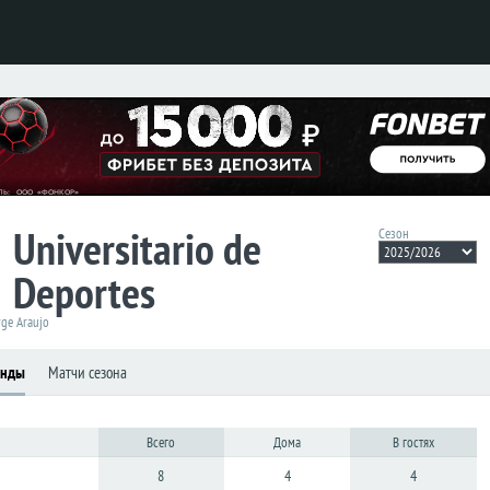
Universitario de
Сезон
Deportes
rge Araujo
анды
Матчи сезона
Всего
Дома
В гостях
8
4
4