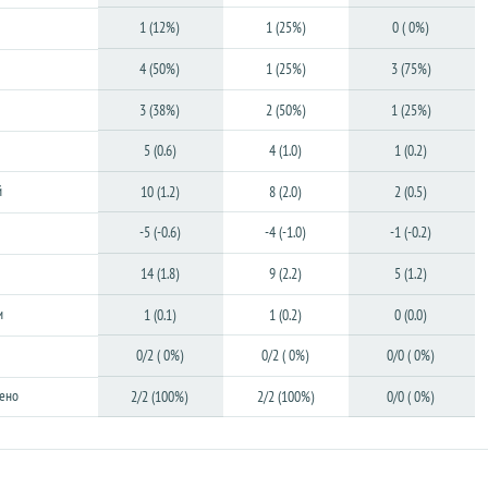
1 (12%)
1 (25%)
0 ( 0%)
4 (50%)
1 (25%)
3 (75%)
3 (38%)
2 (50%)
1 (25%)
5 (0.6)
4 (1.0)
1 (0.2)
й
10 (1.2)
8 (2.0)
2 (0.5)
-5 (-0.6)
-4 (-1.0)
-1 (-0.2)
14 (1.8)
9 (2.2)
5 (1.2)
и
1 (0.1)
1 (0.2)
0 (0.0)
0/2 ( 0%)
0/2 ( 0%)
0/0 ( 0%)
ено
2/2 (100%)
2/2 (100%)
0/0 ( 0%)