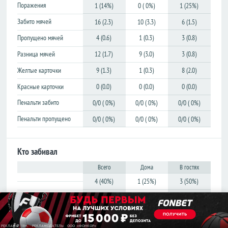
Поражения
1 (14%)
0 ( 0%)
1 (25%)
Лига
Лига
конференций
конференций
Забито мячей
16 (2.3)
10 (3.3)
6 (1.5)
Товарищеские
Товарищеские
Пропущено мячей
4 (0.6)
1 (0.3)
3 (0.8)
Кубок
Кубок
Разница мячей
12 (1.7)
9 (3.0)
3 (0.8)
Либертадорес
Либертадорес
Желтые карточки
9 (1.3)
1 (0.3)
8 (2.0)
Лига наций
Лига наций
КОНКАКАФ
КОНКАКАФ
Красные карточки
0 (0.0)
0 (0.0)
0 (0.0)
Лига
Лига
Пенальти забито
0/0 ( 0%)
0/0 ( 0%)
0/0 ( 0%)
чемпионов
чемпионов
Азии
Азии
Пенальти пропущено
0/0 ( 0%)
0/0 ( 0%)
0/0 ( 0%)
Англия
Англия
Кто забивал
Премьер-
Премьер-
лига
лига
Всего
Дома
В гостях
4 (40%)
1 (25%)
3 (50%)
Чемпионшип
Чемпионшип
Лука Вейнхандль
1 (10%)
1 (25%)
0 ( 0%)
Первая
Первая
лига
лига
Шимон Влодарчик
1 (10%)
0 ( 0%)
1 (17%)
Вторая
Вторая