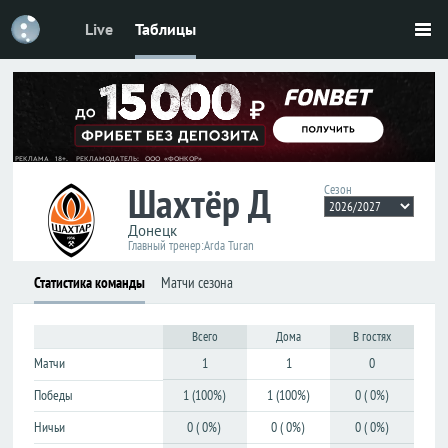
Live
Таблицы
Футбол
Футбол
Россия
Россия
Премьер-
Премьер-
лига
лига
Первая
Первая
Шахтёр Д
лига
лига
Сезон
Кубок
Кубок
Донецк
Главный тренер:
Arda Turan
Лига
Лига
Статистика команды
Матчи сезона
наций
наций
ЧМ-2026
ЧМ-2026
Всего
Дома
В гостях
Матчи
1
1
0
Лига
Лига
чемпионов
чемпионов
Победы
1 (100%)
1 (100%)
0 ( 0%)
Лига
Лига
Ничьи
0 ( 0%)
0 ( 0%)
0 ( 0%)
Европы
Европы