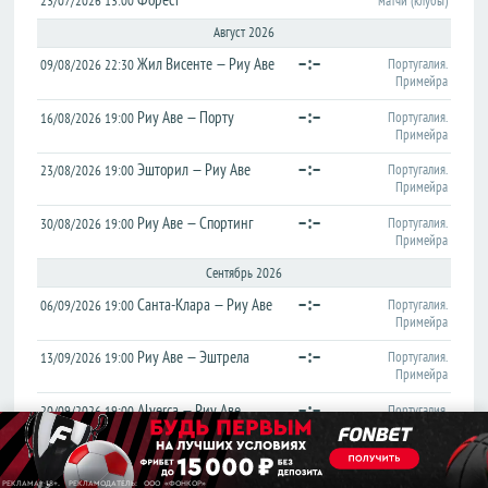
23/07/2026 13:00
матчи (клубы)
Лига
Лига
Август 2026
конференций
конференций
–:–
Жил Висенте — Риу Аве
Португалия.
09/08/2026 22:30
Товарищеские
Товарищеские
Примейра
Кубок
Кубок
–:–
Риу Аве — Порту
Португалия.
16/08/2026 19:00
Либертадорес
Либертадорес
Примейра
Лига наций
Лига наций
–:–
Эшторил — Риу Аве
Португалия.
23/08/2026 19:00
КОНКАКАФ
КОНКАКАФ
Примейра
Лига
Лига
–:–
Риу Аве — Спортинг
Португалия.
30/08/2026 19:00
чемпионов
чемпионов
Примейра
Азии
Азии
Сентябрь 2026
–:–
Санта-Клара — Риу Аве
Португалия.
Англия
Англия
06/09/2026 19:00
Примейра
Премьер-
Премьер-
–:–
Риу Аве — Эштрела
лига
лига
Португалия.
13/09/2026 19:00
Примейра
Чемпионшип
Чемпионшип
–:–
Alverca — Риу Аве
Португалия.
20/09/2026 19:00
Первая
Первая
Примейра
лига
лига
Вторая
Вторая