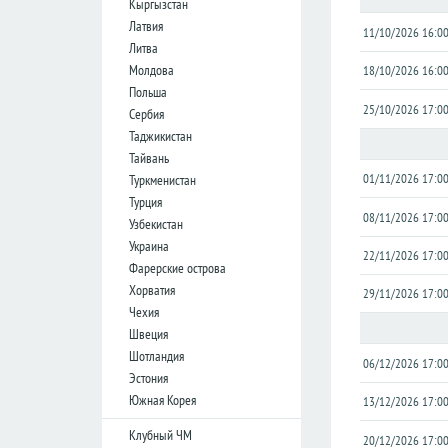
Кыргызстан
лига
лига
Латвия
11/10/2026 16:0
Кубок
Кубок
Литва
Лиги
Лиги
Молдова
18/10/2026 16:0
Польша
Германия
Германия
25/10/2026 17:0
Сербия
Таджикистан
Бундеслига
Бундеслига
Тайвань
Вторая
Вторая
01/11/2026 17:0
Туркменистан
Бундеслига
Бундеслига
Турция
Третья
Третья
08/11/2026 17:0
Узбекистан
Лига
Лига
Украина
22/11/2026 17:0
Кубок
Кубок
Фарерские острова
Хорватия
29/11/2026 17:0
Чехия
Испания
Испания
Швеция
Примера
Примера
Шотландия
06/12/2026 17:0
Эстония
Сегунда
Сегунда
Южная Корея
13/12/2026 17:0
Кубок
Кубок
Дель
Дель
Клубный ЧМ
20/12/2026 17:0
Рей
Рей