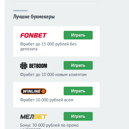
Лучшие букмекеры
Играть
Фрибет до 15 000 рублей без
депозита
Играть
Фрибет до 10 000 новым клиентам
Играть
Фрибет 10 000 рублей всем
Играть
Бонус 30 000 рублей по промо