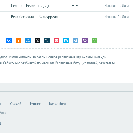
–:–
Сельта — Реал Сосьедад
Испания. Ла Лига
–:–
Реал Сосьедад — Вильярреал
Испания. Ла Лига
Футбол. Матчи команды за сезон. Полное
расписание
игр онлайн команды
н-Себастьян
с разбивкой по месяцам. Расписание будущих матчей,
результаты
л
Хоккей
Теннис
Баскетбол
Run»
я