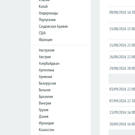
Лига
Лига
Китай
конференций
конференций
08/08/2026 16:3
Нидерланды
Португалия
Товарищеские
Товарищеские
Саудовская Аравия
15/08/2026 15:0
Кубок
Кубок
США
Либертадорес
Либертадорес
Франция
Лига наций
Лига наций
21/08/2026 22:0
КОНКАКАФ
КОНКАКАФ
Австралия
Австрия
26/08/2026 22:0
Лига
Лига
Азербайджан
чемпионов
чемпионов
29/08/2026 20:0
Азии
Азии
Аргентина
Армения
Белоруссия
Англия
Англия
03/09/2026 22:0
Бельгия
Премьер-
Премьер-
Бразилия
лига
лига
07/09/2026 22:3
Венгрия
Чемпионшип
Чемпионшип
Грузия
13/09/2026 16:0
Дания
Первая
Первая
лига
лига
Ирландия
20/09/2026 16:0
Казахстан
Вторая
Вторая