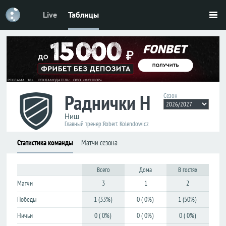
Live
Таблицы
Футбол
Футбол
Россия
Россия
Премьер-
Премьер-
лига
лига
Первая
Первая
Раднички Н
лига
лига
Сезон
Кубок
Кубок
Ниш
Главный тренер:
Robert Kolendowicz
Лига
Лига
Статистика команды
Матчи сезона
наций
наций
ЧМ-2026
ЧМ-2026
Всего
Дома
В гостях
Матчи
3
1
2
Лига
Лига
чемпионов
чемпионов
Победы
1 (33%)
0 ( 0%)
1 (50%)
Лига
Лига
Ничьи
0 ( 0%)
0 ( 0%)
0 ( 0%)
Европы
Европы