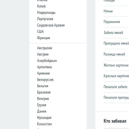
Победы
Лига
Лига
Китай
конференций
конференций
Ничьи
Нидерланды
Португалия
Товарищеские
Товарищеские
Поражения
Саудовская Аравия
Кубок
Кубок
США
Забито мячей
Либертадорес
Либертадорес
Франция
Лига наций
Лига наций
Пропущено мяче
КОНКАКАФ
КОНКАКАФ
Австралия
Австрия
Разница мячей
Лига
Лига
Азербайджан
чемпионов
чемпионов
Желтые карточки
Азии
Азии
Аргентина
Армения
Красные карточк
Белоруссия
Англия
Англия
Бельгия
Пенальти забито
Премьер-
Премьер-
Бразилия
лига
лига
Пенальти пропущ
Венгрия
Чемпионшип
Чемпионшип
Грузия
Дания
Первая
Первая
лига
лига
Ирландия
Кто забивал
Казахстан
Вторая
Вторая