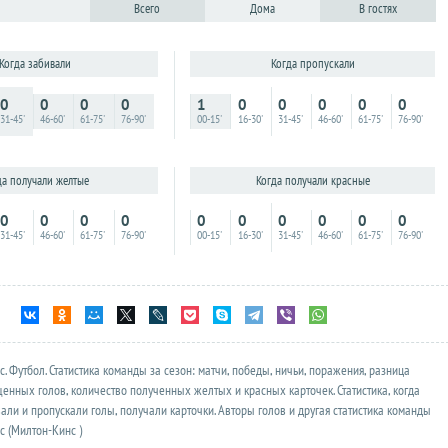
Всего
Дома
В гостях
Когда пропускали
Когда забивали
1
0
0
0
0
0
0
0
0
0
00-15'
16-30'
31-45'
46-60'
61-75'
76-90'
31-45'
46-60'
61-75'
76-90'
Когда получали красные
да получали желтые
0
0
0
0
0
0
0
0
0
0
00-15'
16-30'
31-45'
46-60'
61-75'
76-90'
31-45'
46-60'
61-75'
76-90'
с
. Футбол.
Статистика
команды за сезон: матчи, победы, ничьи, поражения, разница
енных голов, количество полученных желтых и красных карточек. Статистика, когда
али и пропускали голы, получали карточки. Авторы голов и другая
статистика
команды
 (Милтон-Кинс )