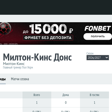
Милтон-Кинс Донс
Сезон
Милтон-Кинс
Главный тренер:
Пол Уорн
анды
Матчи сезона
Всего
Дома
В гостях
1
0
1