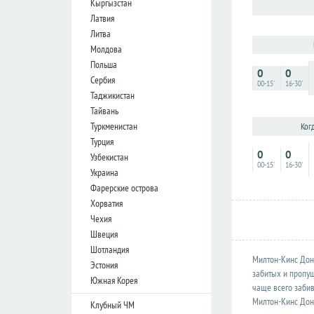
Кыргызстан
лига
лига
Латвия
Кубок
Кубок
Литва
Лиги
Лиги
Молдова
Польша
0
0
Германия
Германия
Сербия
00-15'
16-30'
Таджикистан
Бундеслига
Бундеслига
Тайвань
Вторая
Вторая
Туркменистан
Ког
Бундеслига
Бундеслига
Турция
Третья
Третья
0
0
Узбекистан
Лига
Лига
00-15'
16-30'
Украина
Кубок
Кубок
Фарерские острова
Хорватия
Чехия
Испания
Испания
Швеция
Примера
Примера
Шотландия
Милтон-Кинс Дон
Эстония
Сегунда
Сегунда
забитых и пропущ
Южная Корея
Кубок
Кубок
чаще всего забив
Дель
Дель
Милтон-Кинс Донс
Клубный ЧМ
Рей
Рей