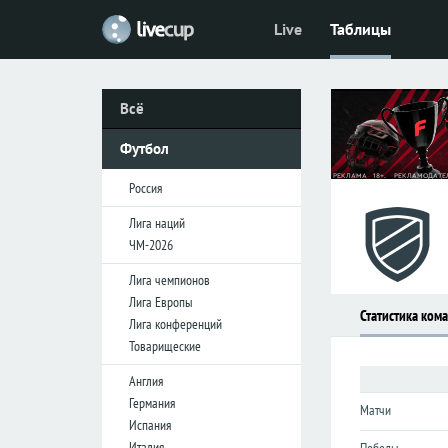
Live
Таблицы
Футбол
Футбол
Россия
Россия
Всё
Премьер-
Премьер-
лига
лига
Футбол
Первая
Первая
лига
лига
Россия
Кубок
Кубок
Лига наций
ЧМ-2026
Лига
Лига
Лига чемпионов
наций
наций
Лига Европы
Статистика ком
ЧМ-2026
ЧМ-2026
Лига конференций
Товарищеские
Лига
Лига
Англия
чемпионов
чемпионов
Германия
Матчи
Лига
Лига
Испания
Европы
Европы
Италия