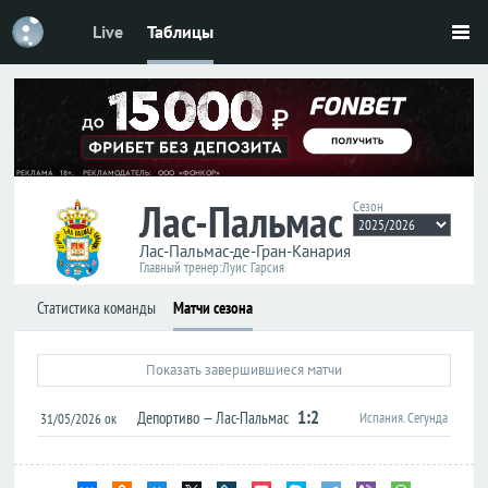
Live
Таблицы
Футбол
Футбол
Россия
Россия
Премьер-
Премьер-
лига
лига
Первая
Первая
Лас-Пальмас
лига
лига
Сезон
Кубок
Кубок
Лас-Пальмас-де-Гран-Канария
Главный тренер:
Луис Гарсия
Лига
Лига
Статистика команды
Матчи сезона
наций
наций
ЧМ-2026
ЧМ-2026
Показать завершившиеся матчи
Лига
Лига
1:2
Депортиво — Лас-Пальмас
Испания. Сегунда
31/05/2026 ок
чемпионов
чемпионов
Лига
Лига
Европы
Европы