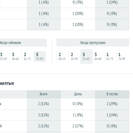
и
1 ( 6%)
0 ( 0%)
1 (14%)
1 ( 6%)
1 (10%)
0 ( 0%)
1 ( 6%)
1 (10%)
0 ( 0%)
Когда пропускали
Когда забивали
2
2
5
3
1
1
3
3
2
5
00-15'
16-30'
31-45'
46-60'
61-75'
76-90'
31-45'
46-60'
61-75'
76-90'
 желтые
Всего
Дома
В гостях
а
2 (11%)
0 ( 0%)
2 (29%)
2 (11%)
1 ( 8%)
1 (14%)
й
2 (11%)
2 (17%)
0 ( 0%)