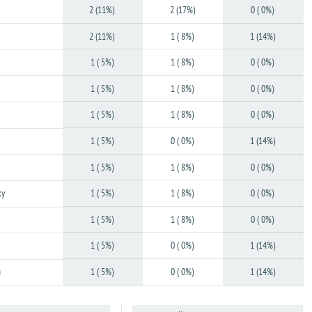
2 (11%)
2 (17%)
0 ( 0%)
2 (11%)
1 ( 8%)
1 (14%)
1 ( 5%)
1 ( 8%)
0 ( 0%)
1 ( 5%)
1 ( 8%)
0 ( 0%)
1 ( 5%)
1 ( 8%)
0 ( 0%)
1 ( 5%)
0 ( 0%)
1 (14%)
1 ( 5%)
1 ( 8%)
0 ( 0%)
ху
1 ( 5%)
1 ( 8%)
0 ( 0%)
1 ( 5%)
1 ( 8%)
0 ( 0%)
1 ( 5%)
0 ( 0%)
1 (14%)
и
1 ( 5%)
0 ( 0%)
1 (14%)