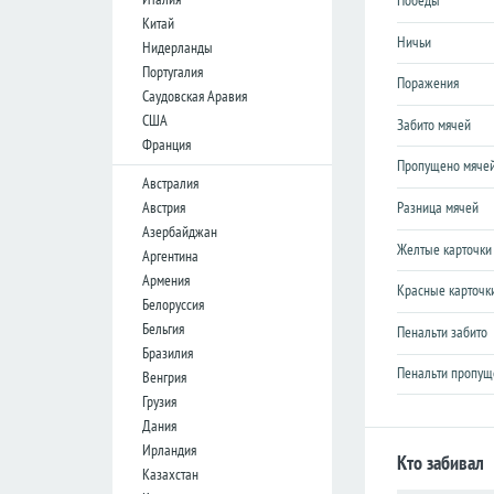
Победы
Лига
Лига
Китай
конференций
конференций
Ничьи
Нидерланды
Португалия
Товарищеские
Товарищеские
Поражения
Саудовская Аравия
Кубок
Кубок
США
Забито мячей
Либертадорес
Либертадорес
Франция
Лига наций
Лига наций
Пропущено мяче
КОНКАКАФ
КОНКАКАФ
Австралия
Австрия
Разница мячей
Лига
Лига
Азербайджан
чемпионов
чемпионов
Желтые карточки
Азии
Азии
Аргентина
Армения
Красные карточк
Белоруссия
Англия
Англия
Бельгия
Пенальти забито
Премьер-
Премьер-
Бразилия
лига
лига
Пенальти пропущ
Венгрия
Чемпионшип
Чемпионшип
Грузия
Дания
Первая
Первая
лига
лига
Ирландия
Кто забивал
Казахстан
Вторая
Вторая