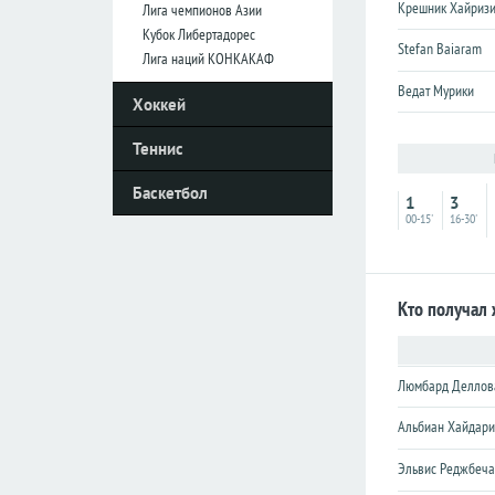
Крешник Хайриз
Лига чемпионов Азии
Кубок Либертадорес
Stefan Baiaram
Италия
Италия
Лига наций КОНКАКАФ
Серия
Серия
Ведат Мурики
Хоккей
А
А
Серия
Серия
Теннис
B
B
Баскетбол
Кубок
Кубок
1
3
00-15'
16-30'
Нидерланды
Нидерланды
Эредивизия
Эредивизия
Кто получал
Первый
Первый
дивизион
дивизион
Кубок
Кубок
Люмбард Деллов
Альбиан Хайдари
Португалия
Португалия
Примера
Примера
Эльвис Реджбеча