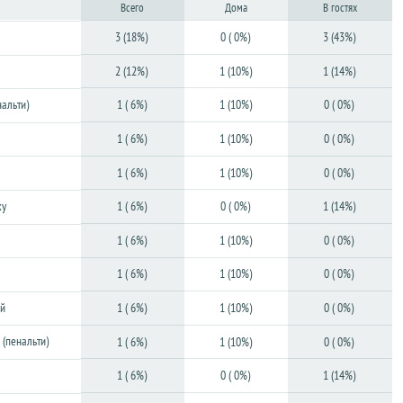
Всего
Дома
В гостях
3 (18%)
0 ( 0%)
3 (43%)
2 (12%)
1 (10%)
1 (14%)
нальти)
1 ( 6%)
1 (10%)
0 ( 0%)
1 ( 6%)
1 (10%)
0 ( 0%)
1 ( 6%)
1 (10%)
0 ( 0%)
ху
1 ( 6%)
0 ( 0%)
1 (14%)
1 ( 6%)
1 (10%)
0 ( 0%)
1 ( 6%)
1 (10%)
0 ( 0%)
й
1 ( 6%)
1 (10%)
0 ( 0%)
(пенальти)
1 ( 6%)
1 (10%)
0 ( 0%)
1 ( 6%)
0 ( 0%)
1 (14%)