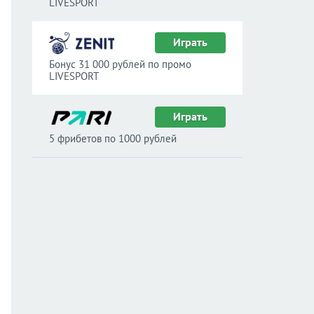
LIVESPORT
Играть
Бонус 31 000 рублей по промо
LIVESPORT
Играть
5 фрибетов по 1000 рублей