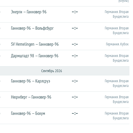
(клубы)
–:–
Энерги — Ганновер-96
Германия. Вторая
0
Бундеслига
–:–
Ганновер-96 — Вольфсбург
Германия. Вторая
0
Бундеслига
–:–
SV Hemelingen — Ганновер-96
Германия. Кубок
0
–:–
Дармштадт 98 — Ганновер-96
Германия. Вторая
0
Бундеслига
Сентябрь 2026
–:–
Ганновер-96 — Карлсруэ
Германия. Вторая
0
Бундеслига
–:–
Нюрнберг — Ганновер-96
Германия. Вторая
0
Бундеслига
–:–
Ганновер-96 — Бохум
Германия. Вторая
0
Бундеслига