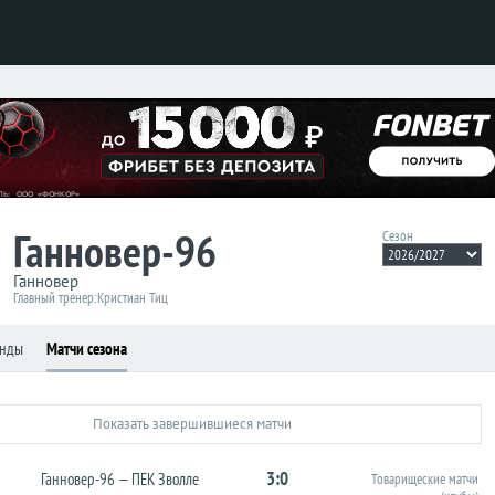
Ганновер-96
Сезон
Ганновер
Главный тренер:
Кристиан Тиц
анды
Матчи сезона
Показать завершившиеся матчи
3:0
Ганновер-96 — ПЕК Зволле
Товарищеские матчи