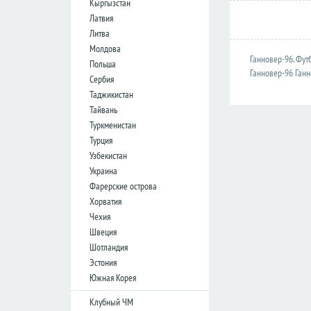
Кыргызстан
лига
лига
Латвия
Кубок
Кубок
Литва
Лиги
Лиги
Молдова
Ганновер-96
. Фу
Польша
Ганновер-96 Ган
Германия
Германия
Сербия
Таджикистан
Бундеслига
Бундеслига
Тайвань
Вторая
Вторая
Туркменистан
Бундеслига
Бундеслига
Турция
Третья
Третья
Узбекистан
Лига
Лига
Украина
Кубок
Кубок
Фарерские острова
Хорватия
Чехия
Испания
Испания
Швеция
Примера
Примера
Шотландия
Эстония
Сегунда
Сегунда
Южная Корея
Кубок
Кубок
Дель
Дель
Клубный ЧМ
Рей
Рей