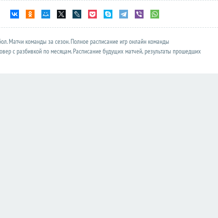
тбол. Матчи команды за сезон. Полное
расписание
игр онлайн команды
новер
с разбивкой по месяцам. Расписание будущих матчей,
результаты
прошедших