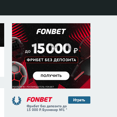
Играть
Фрибет без депозита до
15 000 Р. Букмекер №1 *