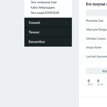
Лига чемпионов Азии
Кто получал
Кубок Либертадорес
Италия
Италия
Лига наций КОНКАКАФ
Серия
Серия
Мохамед Сума
Хоккей
А
А
Alhassane Bango
Серия
Серия
Теннис
B
B
Sahmkou Camara
Баскетбол
Кубок
Кубок
Антуан Конте
Нидерланды
Нидерланды
Lancinet Kourou
Эредивизия
Эредивизия
Первый
Первый
Ког
дивизион
дивизион
Кубок
Кубок
0
0
00-15'
16-30'
Португалия
Португалия
Примера
Примера