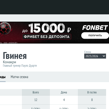
Гвинея
Сезон
Конакри
Главный тренер:
Пауло Дуарте
анды
Матчи сезона
Всего
Дома
В гостях
12
4
8