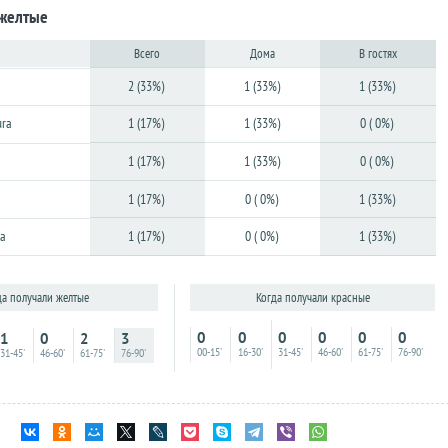
 желтые
Всего
Дома
В гостях
2 (33%)
1 (33%)
1 (33%)
ura
1 (17%)
1 (33%)
0 ( 0%)
1 (17%)
1 (33%)
0 ( 0%)
1 (17%)
0 ( 0%)
1 (33%)
ma
1 (17%)
0 ( 0%)
1 (33%)
Когда получали красные
да получали желтые
0
0
0
0
0
0
1
0
2
3
00-15'
16-30'
31-45'
46-60'
61-75'
76-90'
31-45'
46-60'
61-75'
76-90'