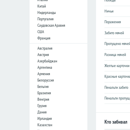
Победы
Лига
Лига
Китай
конференций
конференций
Ничьи
Нидерланды
Португалия
Товарищеские
Товарищеские
Поражения
Саудовская Аравия
Кубок
Кубок
США
Забито мячей
Либертадорес
Либертадорес
Франция
Лига наций
Лига наций
Пропущено мяче
КОНКАКАФ
КОНКАКАФ
Австралия
Австрия
Разница мячей
Лига
Лига
Азербайджан
чемпионов
чемпионов
Желтые карточки
Азии
Азии
Аргентина
Армения
Красные карточк
Белоруссия
Англия
Англия
Бельгия
Пенальти забито
Премьер-
Премьер-
Бразилия
лига
лига
Пенальти пропущ
Венгрия
Чемпионшип
Чемпионшип
Грузия
Дания
Первая
Первая
лига
лига
Ирландия
Кто забивал
Казахстан
Вторая
Вторая