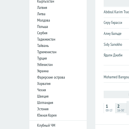
Кыргызстан
лига
лига
Латвия
Кубок
Кубок
Abdoul Karim Tra
Литва
Лиги
Лиги
Молдова
Серу Гирасси
Польша
Германия
Германия
Сербия
Алиу Бальде
Таджикистан
Бундеслига
Бундеслига
Sidy Sanokho
Тайвань
Вторая
Вторая
Туркменистан
Бундеслига
Бундеслига
Ядали Диаби
Турция
Третья
Третья
Узбекистан
Лига
Лига
Украина
Кубок
Кубок
Mohamed Bangou
Фарерские острова
Хорватия
Чехия
Испания
Испания
Швеция
Примера
Примера
Шотландия
1
2
Эстония
Сегунда
Сегунда
00-15'
16-30'
Южная Корея
Кубок
Кубок
Дель
Дель
Клубный ЧМ
Рей
Рей