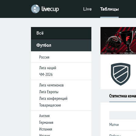
Live
Таблицы
Футбол
Футбол
Россия
Россия
Всё
Премьер-
Премьер-
лига
лига
Футбол
Первая
Первая
лига
лига
Россия
Кубок
Кубок
Лига наций
ЧМ-2026
Лига
Лига
Лига чемпионов
наций
наций
Лига Европы
Статистика ком
ЧМ-2026
ЧМ-2026
Лига конференций
Товарищеские
Лига
Лига
Англия
чемпионов
чемпионов
Германия
Матчи
Лига
Лига
Испания
Европы
Европы
Италия