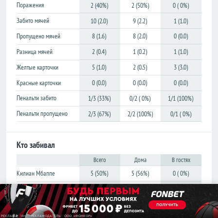
Поражения
2 (40%)
2 (50%)
0 ( 0%)
Лига
Лига
конференций
конференций
Забито мячей
10 (2.0)
9 (2.2)
1 (1.0)
Товарищеские
Товарищеские
Пропущено мячей
8 (1.6)
8 (2.0)
0 (0.0)
Кубок
Кубок
Разница мячей
2 (0.4)
1 (0.2)
1 (1.0)
Либертадорес
Либертадорес
Желтые карточки
5 (1.0)
2 (0.5)
3 (3.0)
Лига наций
Лига наций
КОНКАКАФ
КОНКАКАФ
Красные карточки
0 (0.0)
0 (0.0)
0 (0.0)
Лига
Лига
Пенальти забито
1/3 (33%)
0/2 ( 0%)
1/1 (100%)
чемпионов
чемпионов
Азии
Азии
Пенальти пропущено
2/3 (67%)
2/2 (100%)
0/1 ( 0%)
Англия
Англия
Кто забивал
Премьер-
Премьер-
лига
лига
Всего
Дома
В гостях
Килиан Мбаппе
5 (50%)
5 (56%)
0 ( 0%)
Чемпионшип
Чемпионшип
Усман Дембеле
2 (20%)
2 (22%)
0 ( 0%)
Первая
Первая
лига
лига
Брэдли Баркола
2 (20%)
2 (22%)
0 ( 0%)
Вторая
Вторая