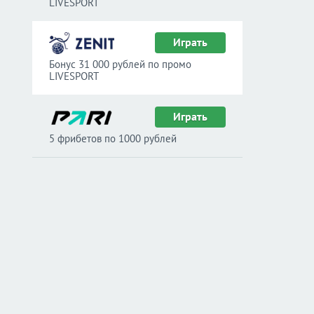
LIVESPORT
Играть
Бонус 31 000 рублей по промо
LIVESPORT
Играть
5 фрибетов по 1000 рублей