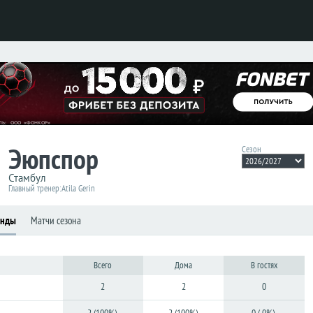
Эюпспор
Сезон
Стамбул
Главный тренер:
Atila Gerin
анды
Матчи сезона
Всего
Дома
В гостях
2
2
0