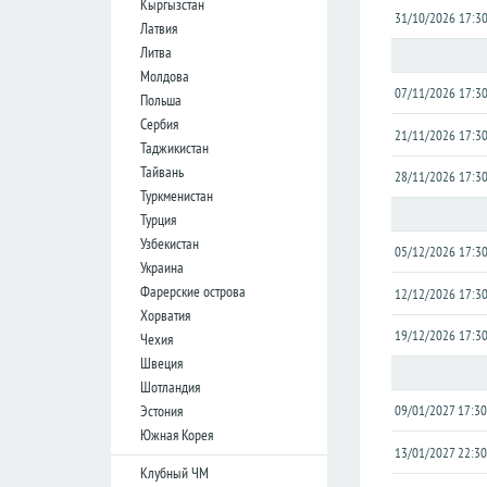
Кыргызстан
лига
лига
31/10/2026 17:3
Латвия
Кубок
Кубок
Литва
Лиги
Лиги
Молдова
07/11/2026 17:3
Польша
Германия
Германия
Сербия
21/11/2026 17:3
Таджикистан
Бундеслига
Бундеслига
Тайвань
28/11/2026 17:3
Вторая
Вторая
Туркменистан
Бундеслига
Бундеслига
Турция
Третья
Третья
Узбекистан
05/12/2026 17:3
Лига
Лига
Украина
Кубок
Кубок
Фарерские острова
12/12/2026 17:3
Хорватия
19/12/2026 17:3
Чехия
Испания
Испания
Швеция
Примера
Примера
Шотландия
Эстония
09/01/2027 17:30
Сегунда
Сегунда
Южная Корея
Кубок
Кубок
13/01/2027 22:30
Дель
Дель
Клубный ЧМ
Рей
Рей