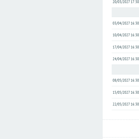
Сегунда
Сегунда
20/03/2027 17:30
Кубок
Кубок
03/04/2027 16:30
Франция
Франция
10/04/2027 16:30
Лига
Лига
1
1
17/04/2027 16:30
Лига
Лига
2
2
24/04/2027 16:30
Кубок
Кубок
08/05/2027 16:30
Австралия
Австралия
Австрия
Австрия
15/05/2027 16:30
Азербайджан
Азербайджан
22/05/2027 16:30
Аргентина
Аргентина
Армения
Армения
Белоруссия
Белоруссия