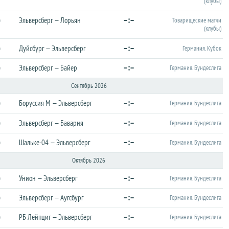
(клубы)
–:–
Эльверсберг — Лорьян
Товарищеские матчи
0
(клубы)
–:–
Дуйсбург — Эльверсберг
Германия. Кубок
0
–:–
Эльверсберг — Байер
Германия. Бундеслига
0
Сентябрь 2026
–:–
Боруссия М — Эльверсберг
Германия. Бундеслига
0
–:–
Эльверсберг — Бавария
Германия. Бундеслига
0
–:–
Шальке-04 — Эльверсберг
Германия. Бундеслига
0
Октябрь 2026
–:–
Унион — Эльверсберг
Германия. Бундеслига
0
–:–
Эльверсберг — Аугсбург
Германия. Бундеслига
0
–:–
РБ Лейпциг — Эльверсберг
Германия. Бундеслига
0