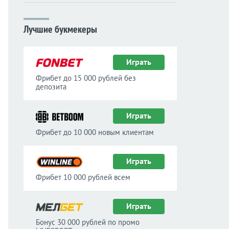
Лучшие букмекеры
Играть
Фрибет до 15 000 рублей без
депозита
Играть
Фрибет до 10 000 новым клиентам
Играть
Фрибет 10 000 рублей всем
Играть
Бонус 30 000 рублей по промо