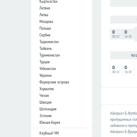
Кыргызстан
лига
лига
Латвия
Кубок
Кубок
Литва
Лиги
Лиги
Молдова
Польша
0
0
Германия
Германия
Сербия
00-15'
16-30'
Таджикистан
Бундеслига
Бундеслига
Тайвань
Вторая
Вторая
Туркменистан
Ког
Бундеслига
Бундеслига
Турция
Третья
Третья
0
0
Узбекистан
Лига
Лига
00-15'
16-30'
Украина
Кубок
Кубок
Фарерские острова
Хорватия
Чехия
Испания
Испания
Швеция
Примера
Примера
Шотландия
Айнтрахт Б
. Футбо
Эстония
Сегунда
Сегунда
пропущенных голо
Южная Корея
Кубок
Кубок
забивали и пропу
Дель
Дель
Айнтрахт Б (Брау
Клубный ЧМ
Рей
Рей