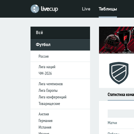
Live
Таблицы
Футбол
Футбол
Россия
Россия
Всё
Премьер-
Премьер-
лига
лига
Футбол
Первая
Первая
лига
лига
Россия
Кубок
Кубок
Лига наций
ЧМ-2026
Лига
Лига
Лига чемпионов
наций
наций
Лига Европы
Статистика ком
ЧМ-2026
ЧМ-2026
Лига конференций
Товарищеские
Лига
Лига
Англия
чемпионов
чемпионов
Германия
Матчи
Лига
Лига
Испания
Европы
Европы
Италия