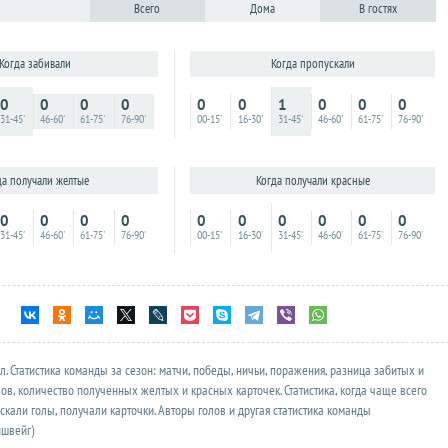
Всего
Дома
В гостях
Когда пропускали
Когда забивали
0
0
1
0
0
0
0
0
0
0
00-15'
16-30'
31-45'
46-60'
61-75'
76-90'
31-45'
46-60'
61-75'
76-90'
Когда получали красные
да получали желтые
0
0
0
0
0
0
0
0
0
0
00-15'
16-30'
31-45'
46-60'
61-75'
76-90'
31-45'
46-60'
61-75'
76-90'
л.
Статистика
команды за сезон: матчи, победы, ничьи, поражения, разница забитых и
в, количество полученных желтых и красных карточек. Статистика, когда чаще всего
скали голы, получали карточки. Авторы голов и другая
статистика
команды
ншвейг)