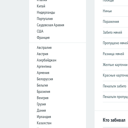
Победы
Лига
Лига
Китай
конференций
конференций
Ничьи
Нидерланды
Португалия
Товарищеские
Товарищеские
Поражения
Саудовская Аравия
Кубок
Кубок
США
Забито мячей
Либертадорес
Либертадорес
Франция
Лига наций
Лига наций
Пропущено мяче
КОНКАКАФ
КОНКАКАФ
Австралия
Австрия
Разница мячей
Лига
Лига
Азербайджан
чемпионов
чемпионов
Желтые карточки
Азии
Азии
Аргентина
Армения
Красные карточк
Белоруссия
Англия
Англия
Бельгия
Пенальти забито
Премьер-
Премьер-
Бразилия
лига
лига
Пенальти пропущ
Венгрия
Чемпионшип
Чемпионшип
Грузия
Дания
Первая
Первая
лига
лига
Ирландия
Кто забивал
Казахстан
Вторая
Вторая