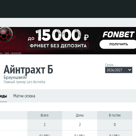
Айнтрахт Б
Сезон
Брауншвейг
Главный тренер:
Lars Kornetka
анды
Матчи сезона
Всего
Дома
В гостях
2
2
0