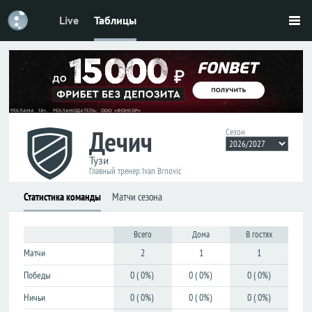
Live
Таблицы
Футбол
Футбол
Россия
Россия
Премьер-
Премьер-
лига
лига
Первая
Первая
Дечич
лига
лига
Сезон
Кубок
Кубок
Тузи
Главный тренер:
Ivan Brnovic
Лига
Лига
Статистика команды
Матчи сезона
наций
наций
ЧМ-2026
ЧМ-2026
Всего
Дома
В гостях
Матчи
2
1
1
Лига
Лига
чемпионов
чемпионов
Победы
0 ( 0%)
0 ( 0%)
0 ( 0%)
Лига
Лига
Ничьи
0 ( 0%)
0 ( 0%)
0 ( 0%)
Европы
Европы