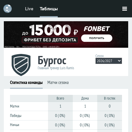
Live
Таблицы
Футбол
Футбол
Россия
Россия
Премьер-
Премьер-
лига
лига
Первая
Первая
Бургос
лига
лига
Сезон
Кубок
Кубок
Главный тренер:
Luis Ramis
Лига
Лига
Статистика команды
Матчи сезона
наций
наций
ЧМ-2026
ЧМ-2026
Всего
Дома
В гостях
Матчи
1
1
0
Лига
Лига
чемпионов
чемпионов
Победы
0 ( 0%)
0 ( 0%)
0 ( 0%)
Лига
Лига
Ничьи
0 ( 0%)
0 ( 0%)
0 ( 0%)
Европы
Европы