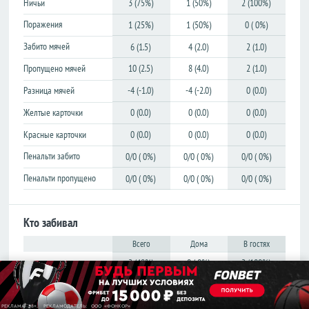
Ничьи
3 (75%)
1 (50%)
2 (100%)
Лига
Лига
Поражения
1 (25%)
1 (50%)
0 ( 0%)
конференций
конференций
Товарищеские
Товарищеские
Забито мячей
6 (1.5)
4 (2.0)
2 (1.0)
Кубок
Кубок
Пропущено мячей
10 (2.5)
8 (4.0)
2 (1.0)
Либертадорес
Либертадорес
Разница мячей
-4 (-1.0)
-4 (-2.0)
0 (0.0)
Лига наций
Лига наций
Желтые карточки
0 (0.0)
0 (0.0)
0 (0.0)
КОНКАКАФ
КОНКАКАФ
Лига
Лига
Красные карточки
0 (0.0)
0 (0.0)
0 (0.0)
чемпионов
чемпионов
Пенальти забито
0/0 ( 0%)
0/0 ( 0%)
0/0 ( 0%)
Азии
Азии
Пенальти пропущено
0/0 ( 0%)
0/0 ( 0%)
0/0 ( 0%)
Англия
Англия
Премьер-
Премьер-
Кто забивал
лига
лига
Всего
Дома
В гостях
Чемпионшип
Чемпионшип
2 (40%)
0 ( 0%)
2 (100%)
Первая
Первая
лига
лига
Prudnikov N.
1 (20%)
1 (33%)
0 ( 0%)
Вторая
Вторая
Zhetigenov Z.
1 (20%)
1 (33%)
0 ( 0%)