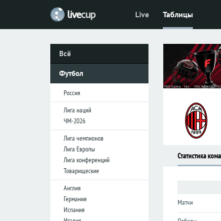
Live
Таблицы
Футбол
Футбол
Россия
Россия
Всё
Премьер-
Премьер-
лига
лига
Футбол
Первая
Первая
лига
лига
Россия
Кубок
Кубок
Лига наций
ЧМ-2026
Лига
Лига
Лига чемпионов
наций
наций
Лига Европы
Статистика ком
ЧМ-2026
ЧМ-2026
Лига конференций
Товарищеские
Лига
Лига
Англия
чемпионов
чемпионов
Германия
Матчи
Лига
Лига
Испания
Европы
Европы
Италия