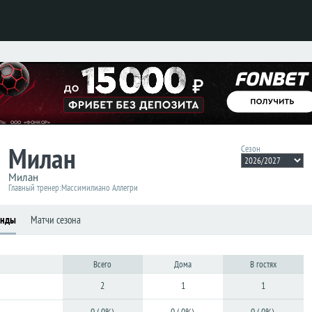
Милан
Сезон
Милан
Главный тренер:
Массимилиано Аллегри
анды
Матчи сезона
Всего
Дома
В гостях
2
1
1