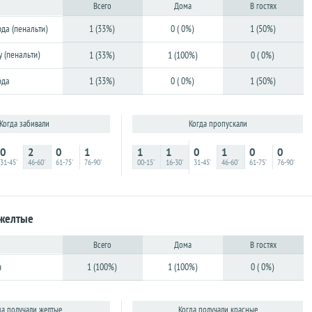
Всего
Дома
В гостях
да (пенальти)
1 (33%)
0 ( 0%)
1 (50%)
 (пенальти)
1 (33%)
1 (100%)
0 ( 0%)
рда
1 (33%)
0 ( 0%)
1 (50%)
Когда пропускали
Когда забивали
1
1
0
1
0
0
0
2
0
1
00-15'
16-30'
31-45'
46-60'
61-75'
76-90'
31-45'
46-60'
61-75'
76-90'
 желтые
Всего
Дома
В гостях
н
1 (100%)
1 (100%)
0 ( 0%)
Когда получали красные
да получали желтые