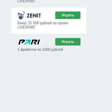
LIVESPORT
Играть
Бонус 31 000 рублей по промо
LIVESPORT
Играть
5 фрибетов по 1000 рублей