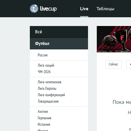
Live
Таблицы
Футбол
Россия
Всё
Премьер-
лига
Футбол
Первая
лига
Россия
Кубок
Сейчас
Лига наций
ЧМ-2026
Лига
Лига чемпионов
наций
Лига Европы
ЧМ-2026
Лига конференций
Товарищеские
Пока мы
Лига
Англия
Н
чемпионов
Германия
Лига
Испания
Европы
И
Италия