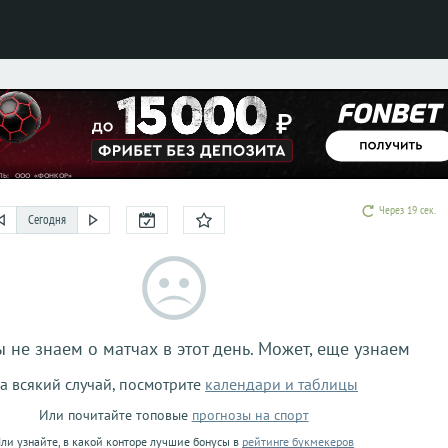
Через 19 сек.
Сегодня
 не знаем о матчах в этот день. Может, еще узнаем
а всякий случай, посмотрите
календари и таблицы
Или почитайте топовые
прогнозы на спорт
ли узнайте, в какой конторе лучшие бонусы в
рейтинге букмекеров