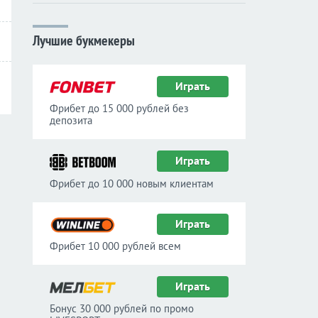
Лучшие букмекеры
Играть
Фрибет до 15 000 рублей без
депозита
Играть
Фрибет до 10 000 новым клиентам
Играть
Фрибет 10 000 рублей всем
Играть
Бонус 30 000 рублей по промо