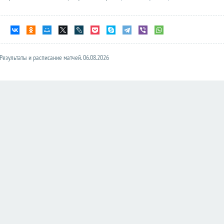
Результаты и расписание матчей.
06.08.2026