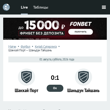
Live
Таблицы
Футбол
Футбол
Россия
Россия
Премьер-
Премьер-
лига
лига
Первая
Первая
лига
лига
•
•
•
Матчи
Футбол
Китай. Суперлига
Шанхай Порт — Шаньдун Тайшань
Кубок
Кубок
01 августа, суббота, 2026 года
Лига
Лига
наций
наций
0:1
ЧМ-2026
ЧМ-2026
Ок
Шанхай Порт
Шаньдун Тайшань
Лига
Лига
чемпионов
чемпионов
Лига
Лига
Европы
Европы