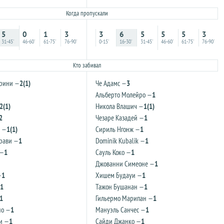
Когда пропускали
5
0
1
3
3
6
5
5
5
3
31-45'
46-60'
61-75'
76-90'
0-15'
16-30'
31-45'
46-60'
61-75'
76-90'
Кто забивал
грини —
2(1)
Че Адамс —
3
Альберто Молейро —
1
2(1)
Никола Влашич —
1(1)
2
Чезаре Казадей —
1
д —
1(1)
Сириль Нгонж —
1
рави —
1
Dominik Kubalik —
1
 —
1
Сауль Коко —
1
Джованни Симеоне —
1
—
1
Хишем Будауи —
1
1
Тажон Бушанан —
1
1
Гильермо Марипан —
1
но —
1
Мануэль Санчес —
1
и —
1
Сайди Джанко —
1