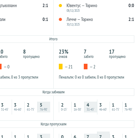
дтьюлланн
2:1
Ювентус — Торино
0:0
08/11/2025
оли
0:1
Лечче — Торино
2:1
30/11/2025
Итого
10
8
23%
7
17
абито
пропущено
очков
забито
пропущено
— 0
— 21
— 2
забили, 0 из 3 пропустили
Пенальти: 0 из 0 забили, 0 из 0 пропустили
Когда забивали
3
3
2
5
2
1
4
3
1
1
31-45'
46-60'
61-75'
76-90'
0-15'
16-30'
31-45'
46-60'
61-75'
76-90'
Когда пропускали
1
1
1
3
0
6
7
7
3
1