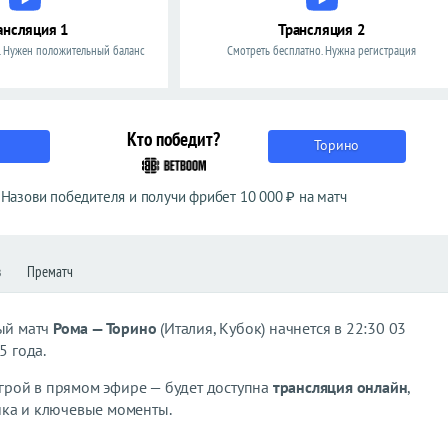
ансляция 1
Трансляция 2
. Нужен положительный баланс
Смотреть бесплатно. Нужна регистрация
Кто победит?
Торино
Назови победителя и получи фрибет 10 000 ₽ на матч
з
Прематч
ый матч
Рома — Торино
(Италия, Кубок) начнется в 22:30 03
 года.
игрой в прямом эфире — будет доступна
трансляция онлайн
,
тика и ключевые моменты.