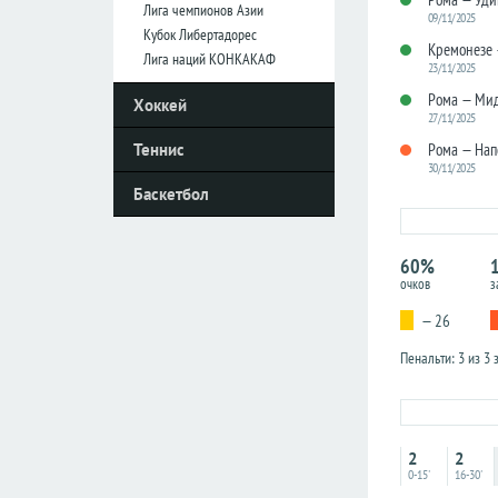
Лига чемпионов Азии
09/11/2025
Кубок Либертадорес
Кремонезе 
Италия
Италия
Лига наций КОНКАКАФ
23/11/2025
Серия
Серия
Рома — Ми
Хоккей
А
А
27/11/2025
Серия
Серия
Рома — Нап
Теннис
B
B
30/11/2025
Баскетбол
Кубок
Кубок
Нидерланды
Нидерланды
60%
очков
з
Эредивизия
Эредивизия
— 26
Первый
Первый
дивизион
дивизион
Пенальти: 3 из 3 
Кубок
Кубок
Португалия
Португалия
2
2
Примера
Примера
0-15'
16-30'