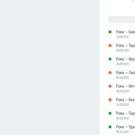
Бельгия
Бельгия
Бразилия
Бразилия
Венгрия
Венгрия
Грузия
Грузия
Рома — Бол
23/08/2025
Дания
Дания
Рома — Тор
Ирландия
Ирландия
14/09/2025
Казахстан
Казахстан
Рома — Вер
28/09/2025
Кыргызстан
Кыргызстан
Рома — Лил
Латвия
Латвия
02/10/2025
Литва
Литва
Рома — Инт
18/10/2025
Молдова
Молдова
Рома — Вик
Польша
Польша
23/10/2025
Рома — Па
Сербия
Сербия
29/10/2025
Таджикистан
Таджикистан
Рома — Уди
Тайвань
Тайвань
09/11/2025