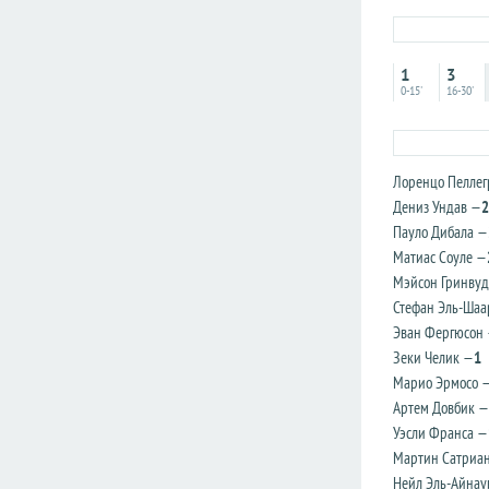
Сегунда
Сегунда
Кубок
Кубок
1
3
0-15'
16-30'
Франция
Франция
Лига
Лига
1
1
Лига
Лига
Лоренцо Пелле
2
2
Дениз Ундав —
2
Пауло Дибала —
Кубок
Кубок
Матиас Соуле —
Мэйсон Гринву
Австралия
Австралия
Стефан Эль-Шаа
Австрия
Австрия
Эван Фергюсон
Азербайджан
Азербайджан
Зеки Челик —
1
Марио Эрмосо 
Аргентина
Аргентина
Артем Довбик —
Армения
Армения
Уэсли Франса —
Мартин Сатриа
Белоруссия
Белоруссия
Нейл Эль-Айнау