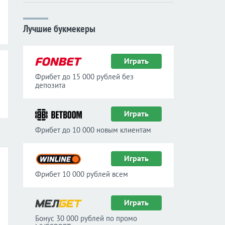
Лучшие букмекеры
Играть
Фрибет до 15 000 рублей без
депозита
Играть
Фрибет до 10 000 новым клиентам
Играть
Фрибет 10 000 рублей всем
Играть
Бонус 30 000 рублей по промо