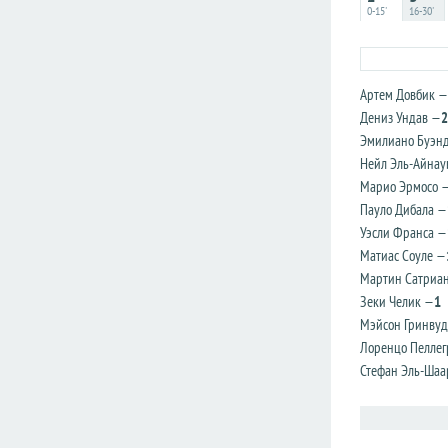
Премьер
Премьер
0-15'
16-30'
Клубный
Клубный
ЧМ
ЧМ
Артем Довбик —
Дениз Ундав —
2
Хоккей
Хоккей
Эмилиано Буэн
Нейл Эль-Айнау
НХЛ
НХЛ
Марио Эрмосо 
КХЛ
КХЛ
Пауло Дибала —
ВХЛ
ВХЛ
Уэсли Франса —
Матиас Соуле —
МХЛ
МХЛ
Мартин Сатриа
Зеки Челик —
1
ЧМ-2026
ЧМ-2026
Мэйсон Гринву
Милан-2026
Милан-2026
Лоренцо Пелле
Стефан Эль-Шаа
Евротур
Евротур
Турнир
Турнир
четырёх
четырёх
наций
наций