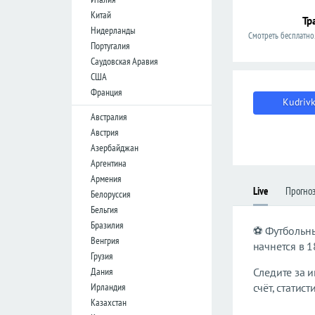
Лига
Лига
Китай
Тр
конференций
конференций
Нидерланды
Смотреть бесплатно
Португалия
Товарищеские
Товарищеские
Саудовская Аравия
Кубок
Кубок
США
Либертадорес
Либертадорес
Франция
Kudriv
Лига наций
Лига наций
КОНКАКАФ
КОНКАКАФ
Австралия
Австрия
Лига
Лига
Азербайджан
чемпионов
чемпионов
Азии
Азии
Аргентина
Армения
Live
Прогно
Белоруссия
Англия
Англия
Бельгия
Премьер-
Премьер-
Бразилия
⚽ Футбольн
лига
лига
Венгрия
начнется в 
Чемпионшип
Чемпионшип
Грузия
Дания
Следите за 
Первая
Первая
лига
лига
Ирландия
счёт, статис
Казахстан
Вторая
Вторая