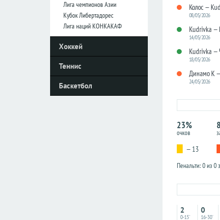
Лига чемпионов Азии
Колос — Kud
Кубок Либертадорес
08/05/2026
Италия
Италия
Лига наций КОНКАКАФ
Kudrivka — 
14/05/2026
Серия
Серия
Хоккей
А
А
Kudrivka —
18/05/2026
Серия
Серия
Теннис
B
B
Динамо К —
24/05/2026
Баскетбол
Кубок
Кубок
Нидерланды
Нидерланды
23%
Эредивизия
Эредивизия
очков
з
Первый
Первый
— 13
дивизион
дивизион
Кубок
Кубок
Пенальти: 0 из 0 
Португалия
Португалия
Примера
Примера
2
0
0-15'
16-30'