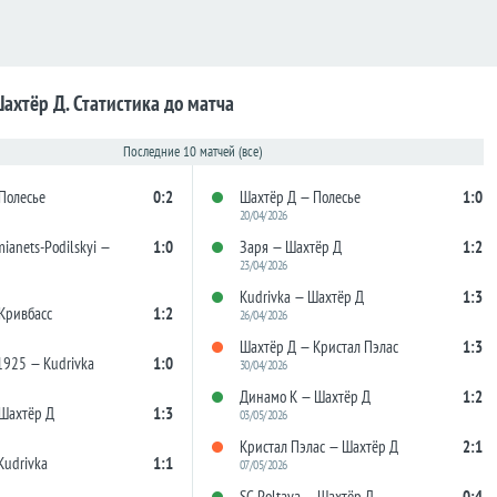
Шахтёр Д. Статистика до матча
Последние 10 матчей (все)
 Полесье
0:2
Шахтёр Д — Полесье
1:0
20/04/2026
mianets-Podilskyi —
1:0
Заря — Шахтёр Д
1:2
23/04/2026
Kudrivka — Шахтёр Д
1:3
 Кривбасс
1:2
26/04/2026
Шахтёр Д — Кристал Пэлас
1:3
1925 — Kudrivka
1:0
30/04/2026
Динамо К — Шахтёр Д
1:2
 Шахтёр Д
1:3
03/05/2026
Кристал Пэлас — Шахтёр Д
2:1
Kudrivka
1:1
07/05/2026
SC Poltava — Шахтёр Д
0:4