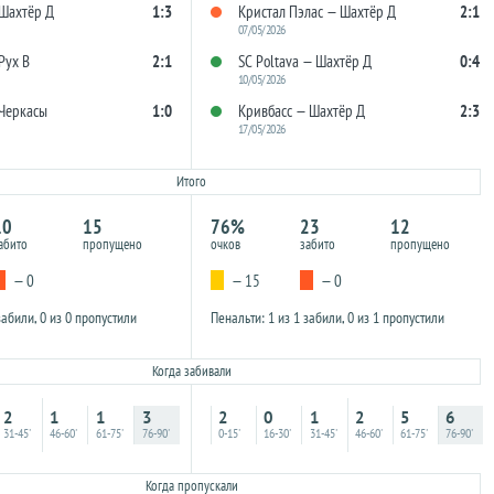
 Шахтёр Д
1:3
Кристал Пэлас — Шахтёр Д
2:1
07/05/2026
Рух В
2:1
SC Poltava — Шахтёр Д
0:4
10/05/2026
 Черкасы
1:0
Кривбасс — Шахтёр Д
2:3
17/05/2026
Итого
10
15
76%
23
12
абито
пропущено
очков
забито
пропущено
— 0
— 15
— 0
забили, 0 из 0 пропустили
Пенальти: 1 из 1 забили, 0 из 1 пропустили
Когда забивали
2
1
1
3
2
0
1
2
5
6
31-45'
46-60'
61-75'
76-90'
0-15'
16-30'
31-45'
46-60'
61-75'
76-90'
Когда пропускали