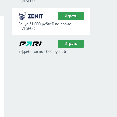
LIVESPORT
Играть
Бонус 31 000 рублей по промо
LIVESPORT
Играть
5 фрибетов по 1000 рублей