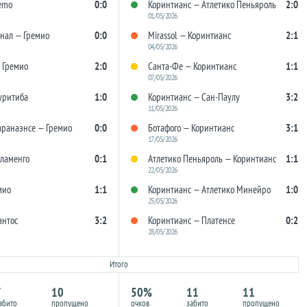
emo
0:0
Коринтианс — Атлетико Пеньяроль
2:0
01/05/2026
нал — Гремио
0:0
Mirassol — Коринтианс
2:1
04/05/2026
 Гремио
2:0
Санта-Фе — Коринтианс
1:1
07/05/2026
уритиба
1:0
Коринтианс — Сан-Паулу
3:2
11/05/2026
аранаэнсе — Гремио
0:0
Ботафого — Коринтианс
3:1
17/05/2026
ламенго
0:1
Атлетико Пеньяроль — Коринтианс
1:1
22/05/2026
мио
1:1
Коринтианс — Атлетико Минейро
1:0
25/05/2026
антос
3:2
Коринтианс — Платенсе
0:2
28/05/2026
Итого
7
10
50%
11
11
абито
пропущено
очков
забито
пропущено