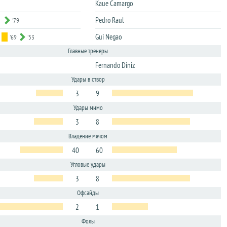
Kaue Camargo
Pedro Raul
'79
Gui Negao
'69
'53
Главные тренеры
Fernando Diniz
Удары в створ
3
9
Удары мимо
3
8
Владение мячом
40
60
Угловые удары
3
8
Офсайды
2
1
Фолы