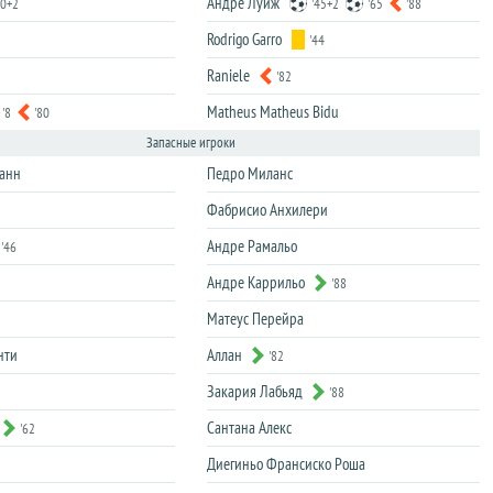
Андре Луиж
90+2
'45+2
'65
'88
Rodrigo Garro
'44
Raniele
'82
Matheus Matheus Bidu
'8
'80
Запасные игроки
анн
Педро Миланс
Фабрисио Анхилери
Андре Рамальо
'46
Андре Каррильо
'88
Матеус Перейра
нти
Аллан
'82
Закария Лабьяд
'88
Сантана Алекс
'62
Диегиньо Франсиско Роша