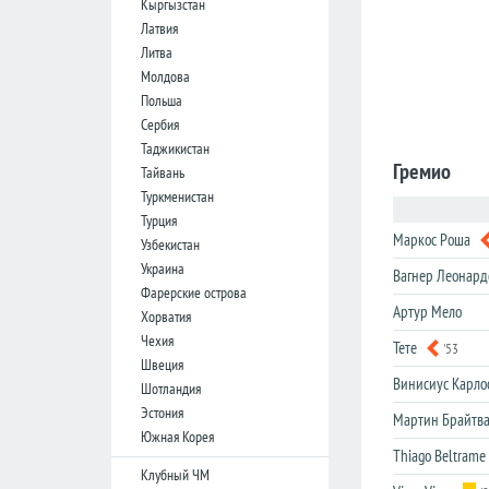
Кыргызстан
лига
лига
Латвия
Кубок
Кубок
Литва
Лиги
Лиги
Молдова
Польша
Германия
Германия
Сербия
Таджикистан
Бундеслига
Бундеслига
Гремио
Тайвань
Вторая
Вторая
Туркменистан
Бундеслига
Бундеслига
Турция
Третья
Третья
Маркос Роша
Узбекистан
Лига
Лига
Украина
Вагнер Леонард
Кубок
Кубок
Фарерские острова
Артур Мело
Хорватия
Чехия
Испания
Испания
Тете
'53
Швеция
Примера
Примера
Винисиус Карло
Шотландия
Эстония
Сегунда
Сегунда
Мартин Брайтв
Южная Корея
Кубок
Кубок
Thiago Beltrame
Дель
Дель
Клубный ЧМ
Рей
Рей