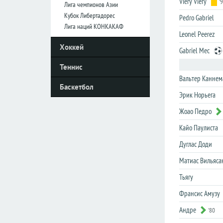
Viery Viery
'
Лига чемпионов Азии
Кубок Либертадорес
Pedro Gabriel
Италия
Италия
Лига наций КОНКАКАФ
Leonel Peerez
Серия
Серия
Хоккей
А
А
Gabriel Mec
Серия
Серия
Теннис
B
B
Вальтер Каннем
Баскетбол
Кубок
Кубок
Эрик Норьега
Жоао Педро
Нидерланды
Нидерланды
Кайо Паулиста
Эредивизия
Эредивизия
Первый
Первый
Дуглас Доди
дивизион
дивизион
Матиас Вильяса
Кубок
Кубок
Тьягу
Франсис Амузу
Португалия
Португалия
Примера
Примера
Андре
'80