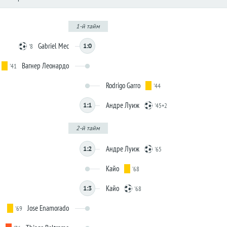
1-й тайм
Gabriel Mec
1:0
'8
Вагнер Леонардо
'41
Rodrigo Garro
'44
Андре Луиж
1:1
'45+2
2-й тайм
Андре Луиж
1:2
'65
Кайо
'68
Кайо
1:3
'68
Jose Enamorado
'69