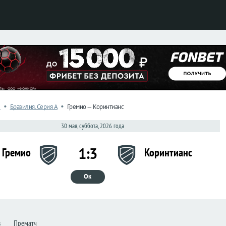
•
•
л
Бразилия. Серия А
Гремио — Коринтианс
30 мая, суббота, 2026 года
1:3
Гремио
Коринтианс
Ок
з
Прематч