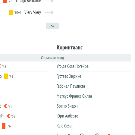
Thiago Beltrame
'76
Viery Viery
'90+2
ок
Коринтианс
Составы команд
Уго де Соза Ногейра
'46
о
Густаво Энрике
'41
Габриэл Паулиста
Матеус Франса Силва
с
Брено Бидон
'79
айт
Юри Алберто
'62
Kaio Cesar
'76