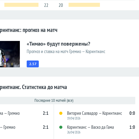
22
20
ринтианс: прогноз на матч
«Тимао» будут повержены?
Прогноз и ставка на матч Гремио — Коринтианс
2.57
ринтианс. Статистика до матча
Последние 10 матчей (все)
ма — Гремио
2:1
Витория Салвадор — Коринтианс
0:0
19/04/2026
— Гремио
2:1
Коринтианс — Васко да Гама
1:0
26/04/2026