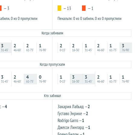
— 3
— 13
— 1
забили, 0 из 0 пропустили
Пенальти: 0 из 0 забили, 0 из 0 пропустили
Когда забивали
3
2
2
1
2
2
1
2
1
3
31-45'
46-60'
61-75'
76-90'
0-15'
16-30'
31-45'
46-60'
61-75'
76-90'
Когда пропускали
3
2
4
0
1
3
3
2
1
1
31-45'
46-60'
61-75'
76-90'
0-15'
16-30'
31-45'
46-60'
61-75'
76-90'
Кто забивал
с —
4
Закария Лабьяд —
2
Густаво Энрике —
2
Rodrigo Garro —
1
Джесси Лингард —
1
Брено Бидон —
1