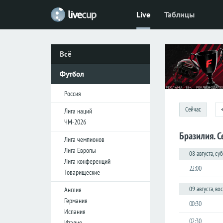
Live
Таблицы
Футбол
Россия
Всё
Премьер-
лига
Футбол
Первая
лига
Россия
Кубок
Сейчас
Лига наций
ЧМ-2026
Бразилия. С
Лига
Лига чемпионов
наций
Лига Европы
08 августа, су
ЧМ-2026
Лига конференций
22:00
Товарищеские
Лига
09 августа, во
Англия
чемпионов
Германия
00:30
Лига
Испания
Европы
02:30
Италия