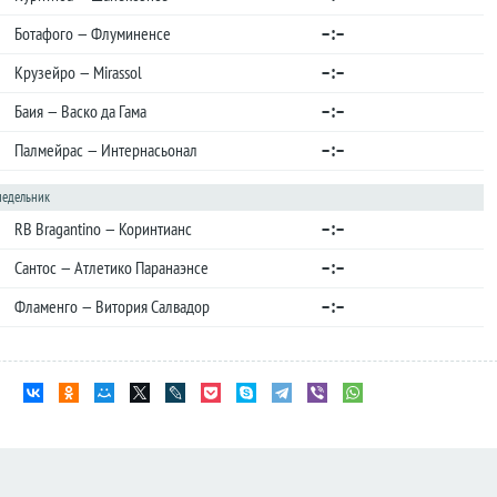
–:–
Ботафого — Флуминенсе
–:–
Крузейро — Mirassol
–:–
Баия — Васко да Гама
–:–
Палмейрас — Интернасьонал
онедельник
–:–
RB Bragantino — Коринтианс
–:–
Сантос — Атлетико Паранаэнсе
–:–
Фламенго — Витория Салвадор