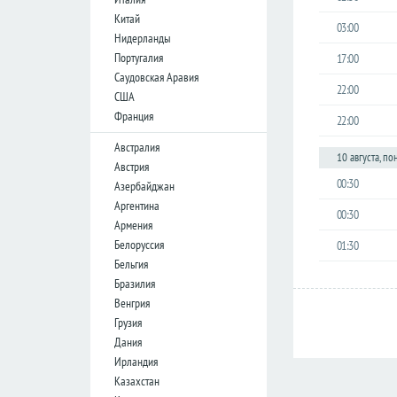
Лига
Китай
03:00
конференций
Нидерланды
Португалия
17:00
Товарищеские
Саудовская Аравия
Кубок
22:00
США
Либертадорес
Франция
22:00
Лига наций
КОНКАКАФ
Австралия
10 августа, п
Австрия
Лига
00:30
Азербайджан
чемпионов
Азии
Аргентина
00:30
Армения
Белоруссия
01:30
Англия
Бельгия
Премьер-
Бразилия
лига
Венгрия
Чемпионшип
Грузия
Дания
Первая
лига
Ирландия
Казахстан
Вторая