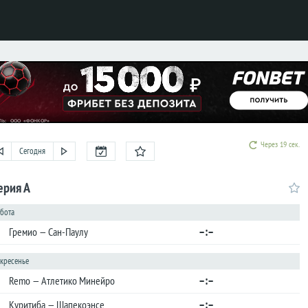
Через 19 сек.
Сегодня
ерия А
ббота
–:–
Гремио — Сан-Паулу
скресенье
–:–
Remo — Атлетико Минейро
–:–
Куритиба — Шапекоэнсе