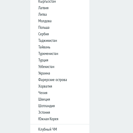
Кыргызстан
лига
Латвия
Кубок
Литва
Лиги
Молдова
Польша
Германия
Сербия
Таджикистан
Бундеслига
Тайвань
Вторая
Туркменистан
Бундеслига
Турция
Третья
Узбекистан
Лига
Украина
Кубок
Фарерские острова
Хорватия
Чехия
Испания
Швеция
Примера
Шотландия
Эстония
Сегунда
Южная Корея
Кубок
Дель
Клубный ЧМ
Рей