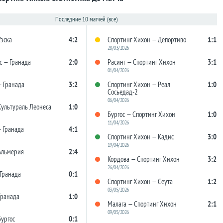
Последние 10 матчей (все)
Уэска
4:2
Спортинг Хихон — Депортиво
1:1
28/03/2026
с — Гранада
2:0
Расинг — Спортинг Хихон
3:1
01/04/2026
— Гранада
3:2
Спортинг Хихон — Реал
1:0
Сосьедад-2
06/04/2026
Культураль Леонеса
1:0
Бургос — Спортинг Хихон
1:0
11/04/2026
— Гранада
4:1
Спортинг Хихон — Кадис
3:0
19/04/2026
Альмерия
2:4
Кордова — Спортинг Хихон
3:2
26/04/2026
 Гранада
0:1
Спортинг Хихон — Сеута
1:2
03/05/2026
Гранада
1:0
Малага — Спортинг Хихон
2:1
09/05/2026
Бургос
0:1