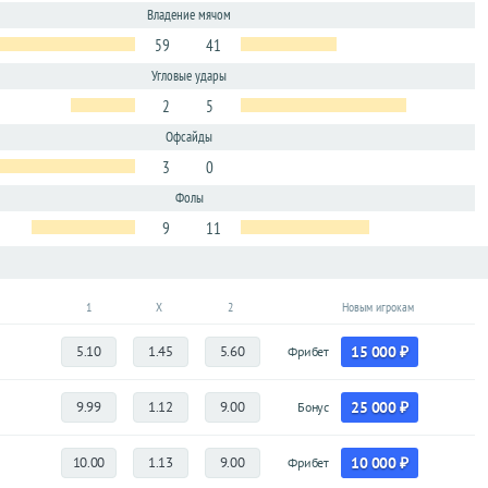
Владение мячом
59
41
Угловые удары
2
5
Офсайды
3
0
Фолы
9
11
1
X
2
Новым игрокам
5.10
1.45
5.60
15 000 ₽
Фрибет
9.99
1.12
9.00
25 000 ₽
Бонус
10.00
1.13
9.00
10 000 ₽
Фрибет