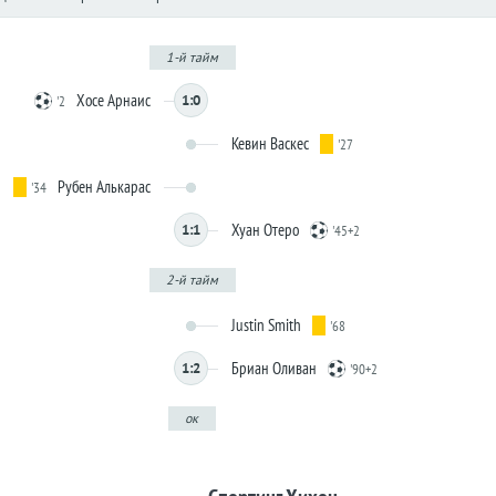
1-й тайм
Хосе Арнаис
1:0
'2
Кевин Васкес
'27
Рубен Алькарас
'34
Хуан Отеро
1:1
'45+2
2-й тайм
Justin Smith
'68
Бриан Оливан
1:2
'90+2
ок