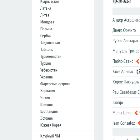
Гранада
Кыргызстан
лига
лига
Латвия
Кубок
Кубок
Литва
Лиги
Лиги
Андер Астралаг
Молдова
Польша
Диего Ормиго
Германия
Германия
Сербия
Рубен Алькарас
Таджикистан
Бундеслига
Бундеслига
Тайвань
Мануэль Тригер
Вторая
Вторая
Туркменистан
Бундеслига
Бундеслига
Пабло Саэнс
Турция
Третья
Третья
Узбекистан
Хосе Арнаис
Лига
Лига
Украина
Хорхе Паскуаль
Кубок
Кубок
Фарерские острова
Хорватия
Pau Casadesus C
Чехия
Испания
Испания
Juanjo
Швеция
Примера
Примера
Шотландия
Manu Lama
Эстония
Сегунда
Сегунда
Izan Gonzalez
Южная Корея
Кубок
Кубок
Дель
Дель
Клубный ЧМ
Рей
Рей