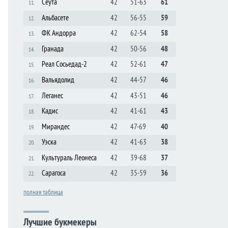
Сеута
42
51-63
61
11.
Альбасете
42
56-55
59
12.
ФК Андорра
42
62-54
58
13.
Гранада
42
50-56
48
14.
Реал Сосьедад-2
42
52-61
47
15.
Вальядолид
42
44-57
46
16.
Леганес
42
43-51
46
17.
Кадис
42
41-61
43
18.
Мирандес
42
47-69
40
19.
Уэска
42
41-63
38
20.
Культураль Леонеса
42
39-68
37
21.
Сарагоса
42
35-59
36
22.
полная таблица
Лучшие букмекеры