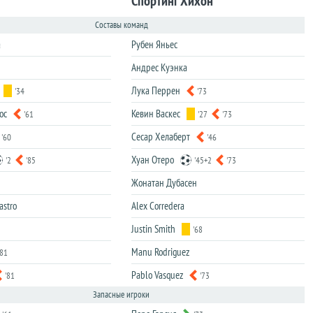
Спортинг Хихон
Составы команд
а
Рубен Яньес
Андрес Куэнка
Лука Перрен
'34
'73
ос
Кевин Васкес
'61
'27
'73
Сесар Хелаберт
'60
'46
Хуан Отеро
'2
'85
'45+2
'73
Жонатан Дубасен
astro
Alex Corredera
Justin Smith
'68
Manu Rodriguez
'81
Pablo Vasquez
'81
'73
Запасные игроки