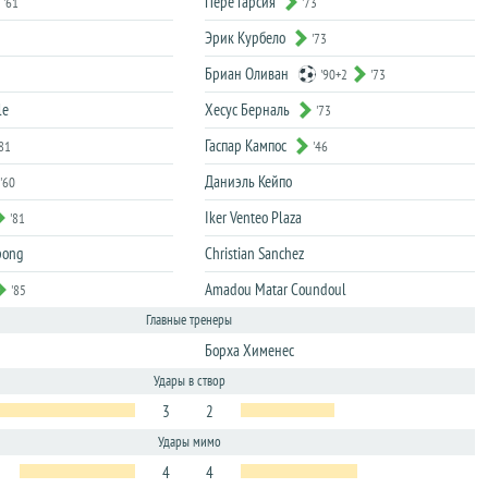
Пере Гарсия
'61
'73
Эрик Курбело
'73
Бриан Оливан
'90+2
'73
le
Хесус Берналь
'73
Гаспар Кампос
'81
'46
Даниэль Кейпо
'60
Iker Venteo Plaza
'81
pong
Christian Sanchez
Amadou Matar Coundoul
'85
Главные тренеры
Борха Хименес
Удары в створ
3
2
Удары мимо
4
4