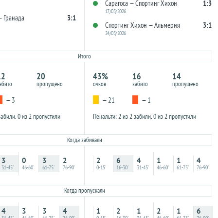
Сарагоса — Спортинг Хихон
1:3
17/05/2026
 Гранада
3:1
Спортинг Хихон — Альмерия
3:1
24/05/2026
Итого
12
20
43%
16
14
абито
пропущено
очков
забито
пропущено
— 3
— 21
— 1
забили, 0 из 2 пропустили
Пенальти: 2 из 2 забили, 0 из 2 пропустили
Когда забивали
3
0
3
2
2
6
4
1
1
4
31-45'
46-60'
61-75'
76-90'
0-15'
16-30'
31-45'
46-60'
61-75'
76-90'
Когда пропускали
4
3
3
4
1
2
1
2
1
6
31-45'
46-60'
61-75'
76-90'
0-15'
16-30'
31-45'
46-60'
61-75'
76-90'