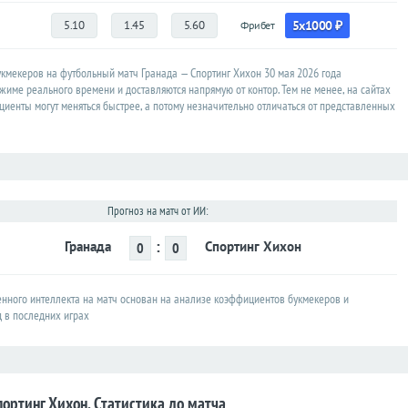
5.10
1.45
5.60
5x1000 ₽
Фрибет
мекеров на футбольный матч Гранада — Спортинг Хихон 30 мая 2026 года
жиме реального времени и доставляются напрямую от контор. Тем не менее, на сайтах
иенты могут меняться быстрее, а потому незначительно отличаться от представленных
Прогноз на матч от ИИ:
:
Гранада
Спортинг Хихон
0
0
енного интеллекта на матч основан на анализе коэффициентов букмекеров и
д в последних играх
портинг Хихон. Статистика до матча