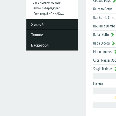
Серхио Риус
Лига чемпионов Азии
Кубок Либертадорес
Гонсало Петит
Италия
Италия
Лига наций КОНКАКАФ
Iker Garcia Chico
Серия
Серия
Хоккей
А
А
Bourama Dembe
Серия
Серия
Baila Diallo
Теннис
B
B
Baba Diocou
Баскетбол
Кубок
Кубок
Mario Jimenez
Нидерланды
Нидерланды
Oscar Naasei Op
Эредивизия
Эредивизия
Sergio Rodelas
Первый
Первый
дивизион
дивизион
Пачета
Кубок
Кубок
Португалия
Португалия
Примера
Примера