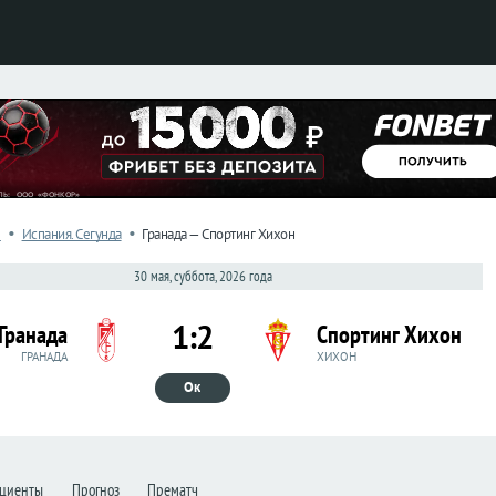
•
•
л
Испания. Сегунда
Гранада — Спортинг Хихон
30 мая, суббота, 2026 года
1:2
Гранада
Спортинг Хихон
ГРАНАДА
ХИХОН
Ок
циенты
Прогноз
Прематч