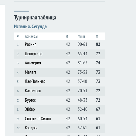
Турнирная таблица
Испания. Сегунда
#
Команды
И
Мячи
О
Расинг
42
90-61
82
1.
Депортиво
42
65-44
77
2.
Альмерия
42
81-63
74
3.
Малага
42
75-52
73
4.
Лас-Пальмас
42
57-40
73
5.
Кастельон
42
70-51
72
6.
Бургос
42
48-33
72
7.
Эйбар
42
52-40
67
8.
Спортинг Хихон
42
60-54
61
9.
Кордова
42
57-61
61
10.