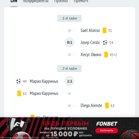
Live
Коэффициенты
Прогноз
Прематч
Лига
Лига
конференций
конференций
1-й тайм
Товарищеские
Товарищеские
Gael Alonso
Кубок
Кубок
'31
Либертадорес
Либертадорес
Josep Cerda
0:1
'34
Лига наций
Лига наций
КОНКАКАФ
КОНКАКАФ
Хесус Овоно
'45+2
Лига
Лига
чемпионов
чемпионов
2-й тайм
Азии
Азии
Марио Карреньо
1:1
'49
Англия
Англия
Марио Карреньо
'63
Премьер-
Премьер-
лига
лига
Diego Alende
'63
Чемпионшип
Чемпионшип
Стоичков
'72
Первая
Первая
лига
лига
Zakaria Eddahchouri
2:1
'81
Вторая
Вторая