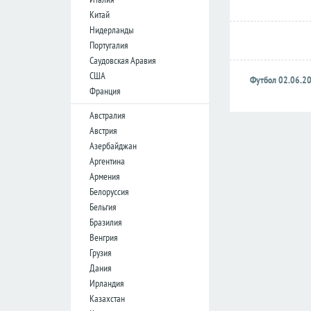
Лига
Китай
конференций
Нидерланды
Португалия
Товарищеские
Саудовская Аравия
Кубок
США
Футбол 02.06.20
Либертадорес
Франция
Лига наций
КОНКАКАФ
Австралия
Австрия
Лига
Азербайджан
чемпионов
Азии
Аргентина
Армения
Белоруссия
Англия
Бельгия
Премьер-
Бразилия
лига
Венгрия
Чемпионшип
Грузия
Дания
Первая
лига
Ирландия
Казахстан
Вторая