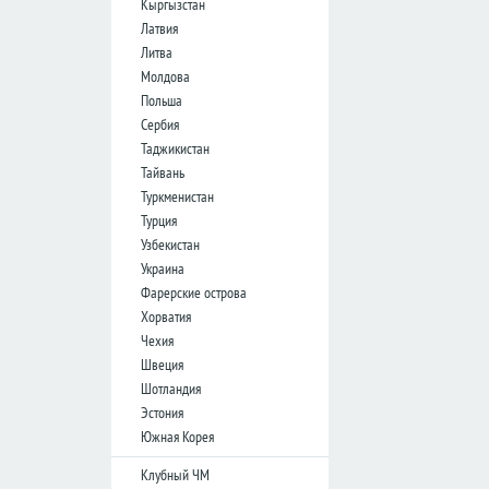
Кыргызстан
лига
Латвия
Кубок
Литва
Лиги
Молдова
Польша
Германия
Сербия
Таджикистан
Бундеслига
Тайвань
Вторая
Туркменистан
Бундеслига
Турция
Третья
Узбекистан
Лига
Украина
Кубок
Фарерские острова
Хорватия
Чехия
Испания
Швеция
Примера
Шотландия
Эстония
Сегунда
Южная Корея
Кубок
Дель
Клубный ЧМ
Рей