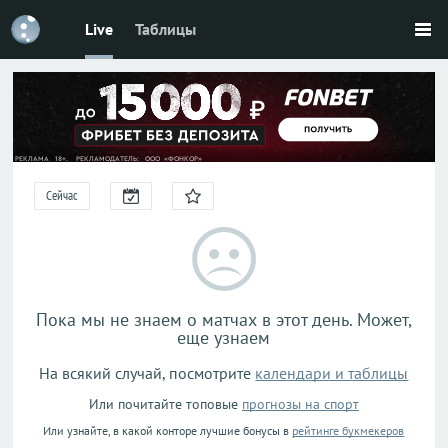
Live
Таблицы
Футбол
Россия
Премьер-
лига
Первая
лига
Сейчас
Кубок
Лига
наций
Пока мы не знаем о матчах в этот день. Может,
ЧМ-2026
еще узнаем
Лига
На всякий случай, посмотрите
календари и таблицы
чемпионов
Или почитайте топовые
прогнозы на спорт
Лига
Или узнайте, в какой конторе лучшие бонусы в
рейтинге букмекеров
Европы