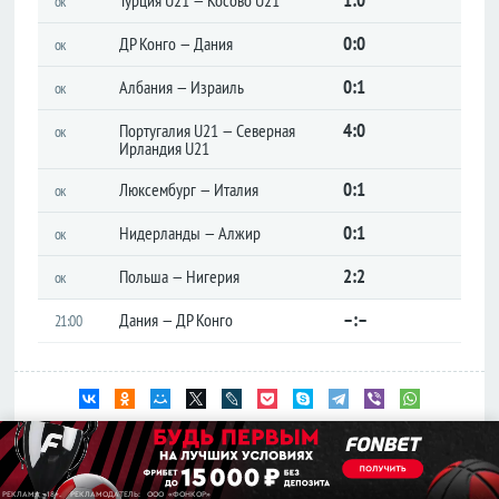
ок
Лига
конференций
0:0
ДР Конго — Дания
ок
Товарищеские
0:1
Албания — Израиль
ок
Кубок
4:0
Либертадорес
Португалия U21 — Северная
ок
Ирландия U21
Лига наций
КОНКАКАФ
0:1
Люксембург — Италия
ок
Лига
0:1
Нидерланды — Алжир
ок
чемпионов
Азии
2:2
Польша — Нигерия
ок
Англия
–:–
Дания — ДР Конго
21:00
Премьер-
лига
Чемпионшип
Первая
Товарищеские матчи 03.06.2026.
Результаты и расписание матчей.
лига
03.06.2026
Вторая