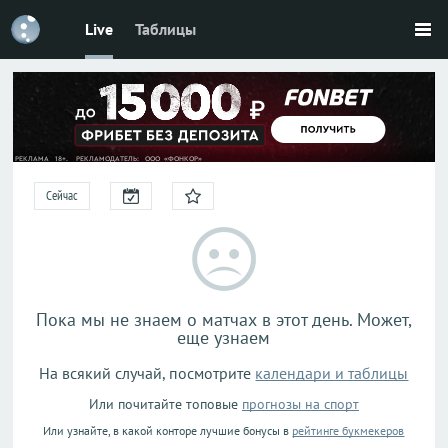
Live
Таблицы
Футбол
Россия
Премьер-
лига
Первая
лига
Сейчас
Кубок
Лига
наций
Пока мы не знаем о матчах в этот день. Может,
ЧМ-2026
еще узнаем
Лига
На всякий случай, посмотрите
календари и таблицы
чемпионов
Или почитайте топовые
прогнозы на спорт
Лига
Или узнайте, в какой конторе лучшие бонусы в
рейтинге букмекеров
Европы