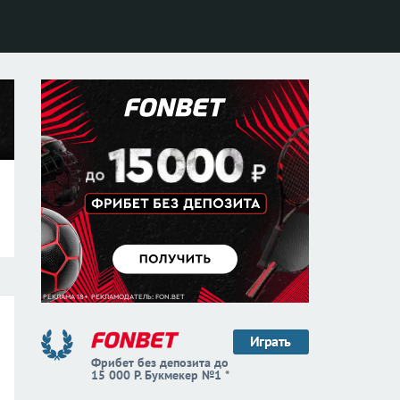
Играть
Фрибет без депозита до
15 000 Р. Букмекер №1 *