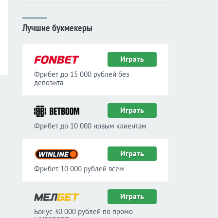
Лучшие букмекеры
Играть
Фрибет до 15 000 рублей без
депозита
Играть
Фрибет до 10 000 новым клиентам
Играть
Фрибет 10 000 рублей всем
Играть
Бонус 30 000 рублей по промо