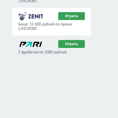
LIVESPORT
Играть
Бонус 31 000 рублей по промо
LIVESPORT
Играть
5 фрибетов по 1000 рублей