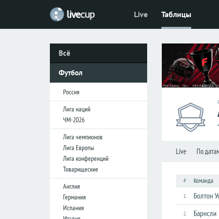
Live
Таблицы
Футбол
Футбол
Россия
Россия
Всё
Премьер-
Премьер-
лига
лига
Футбол
Первая
Первая
лига
лига
Россия
Кубок
Кубок
Лига наций
ЧМ-2026
Лига
Лига
Лига чемпионов
наций
наций
Лига Европы
Live
По дата
ЧМ-2026
ЧМ-2026
Лига конференций
Товарищеские
#
Команда
Лига
Лига
Англия
чемпионов
чемпионов
Болтон 
1.
Германия
Лига
Лига
Испания
Барнсли
Европы
Европы
2.
Италия