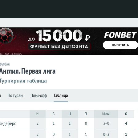
Футбол
Англия. Первая лига
Турнирная таблица
м
По турам
Плей-офф
Таблица
И
В
Н
П
Мячи
О
Уондерерс
2
1
1
0
3–0
4
2
0
1
1
0–3
1