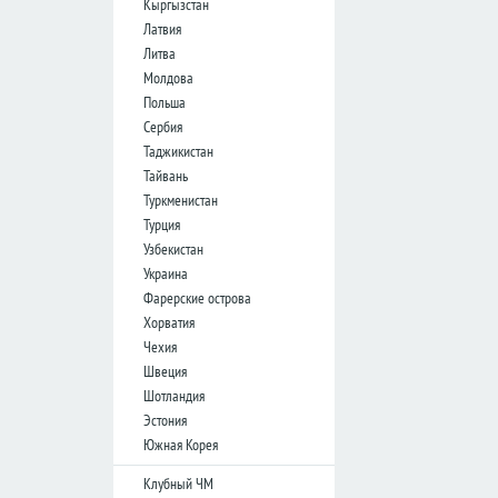
Кыргызстан
лига
лига
Латвия
Кубок
Кубок
Литва
Лиги
Лиги
Молдова
Польша
Германия
Германия
Сербия
Таджикистан
Бундеслига
Бундеслига
Тайвань
Вторая
Вторая
Туркменистан
Бундеслига
Бундеслига
Турция
Третья
Третья
Узбекистан
Лига
Лига
Украина
Кубок
Кубок
Фарерские острова
Хорватия
Чехия
Испания
Испания
Швеция
Примера
Примера
Шотландия
Эстония
Сегунда
Сегунда
Южная Корея
Кубок
Кубок
Дель
Дель
Клубный ЧМ
Рей
Рей