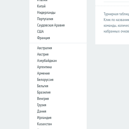
Лига
Лига
Китай
конференций
конференций
Нидерланды
Турнирная таблиц
Португалия
Товарищеские
Товарищеские
Клик по названию
Саудовская Аравия
команды, количес
Кубок
Кубок
набранных очков
США
Либертадорес
Либертадорес
Франция
Лига наций
Лига наций
КОНКАКАФ
КОНКАКАФ
Австралия
Австрия
Лига
Лига
Азербайджан
чемпионов
чемпионов
Азии
Азии
Аргентина
Армения
Белоруссия
Англия
Англия
Бельгия
Премьер-
Премьер-
Бразилия
лига
лига
Венгрия
Чемпионшип
Чемпионшип
Грузия
Дания
Первая
Первая
лига
лига
Ирландия
Казахстан
Вторая
Вторая