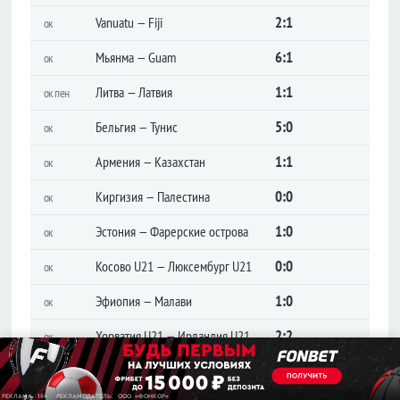
Лига
2:1
Vanuatu — Fiji
ок
конференций
6:1
Мьянма — Guam
ок
Товарищеские
Кубок
1:1
Литва — Латвия
ок пен
Либертадорес
5:0
Бельгия — Тунис
ок
Лига наций
КОНКАКАФ
1:1
Армения — Казахстан
ок
Лига
чемпионов
0:0
Киргизия — Палестина
ок
Азии
1:0
Эстония — Фарерские острова
ок
Англия
0:0
Косово U21 — Люксембург U21
ок
Премьер-
лига
1:0
Эфиопия — Малави
ок
Чемпионшип
2:2
Хорватия U21 — Ирландия U21
ок
Первая
лига
1:0
Сьерра-Леоне — Либерия
ок
Вторая