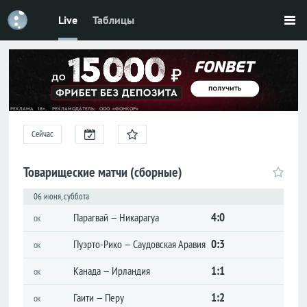
Live
Таблицы
Футбол
Россия
Премьер-
лига
Первая
лига
Сейчас
Кубок
Товарищеские матчи (сборные)
Лига
06 июня, суббота
наций
4:0
Парагвай — Никарагуа
ок
ЧМ-2026
0:3
Пуэрто-Рико — Саудовская Аравия
ок
Лига
чемпионов
1:1
Канада — Ирландия
ок
Лига
1:2
Гаити — Перу
ок
Европы