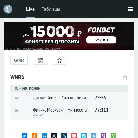
Live
Таблицы
Футбол
Россия
Премьер-
лига
Первая
лига
Сейчас
Кубок
WNBA
Лига
02 июня, вторник
наций
79:56
Даллас Вингс — Сиэттл Шторм
ок
ЧМ-2026
77:111
Финикс Меркури — Миннесота
ок
Линкс
Лига
чемпионов
Лига
Европы