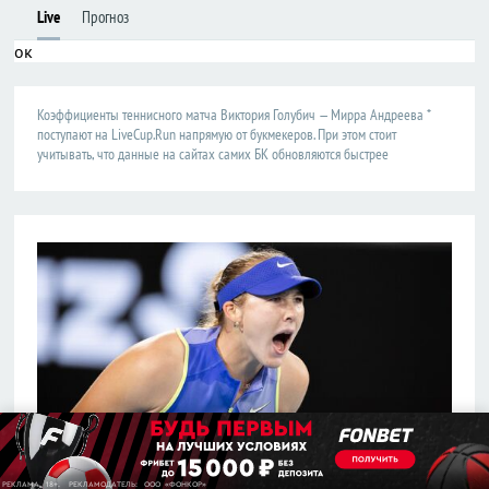
Live
Прогноз
Лига
Лига
конференций
конференций
ок
Товарищеские
Товарищеские
Кубок
Кубок
Коэффициенты теннисного матча Виктория Голубич — Мирра Андреева *
Либертадорес
Либертадорес
поступают на LiveCup.Run напрямую от букмекеров. При этом стоит
учитывать, что данные на сайтах самих БК обновляются быстрее
Лига наций
Лига наций
КОНКАКАФ
КОНКАКАФ
Лига
Лига
чемпионов
чемпионов
Азии
Азии
Англия
Англия
Премьер-
Премьер-
лига
лига
Чемпионшип
Чемпионшип
Первая
Первая
лига
лига
Вторая
Вторая