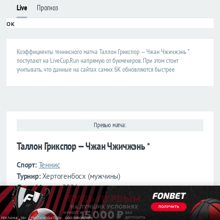
Live
Прогноз
Лига
Лига
конференций
конференций
ок
Товарищеские
Товарищеские
Кубок
Кубок
Коэффициенты теннисного матча Таллон Грикспор — Чжан Чжичжэнь *
Либертадорес
Либертадорес
поступают на LiveCup.Run напрямую от букмекеров. При этом стоит
учитывать, что данные на сайтах самих БК обновляются быстрее
Лига наций
Лига наций
КОНКАКАФ
КОНКАКАФ
Лига
Лига
чемпионов
чемпионов
Азии
Азии
Превью матча:
Англия
Англия
Таллон Грикспор — Чжан Чжичжэнь *
Премьер-
Премьер-
лига
лига
Спорт:
Теннис
Турнир:
Хертогенбосх (мужчины)
Чемпионшип
Чемпионшип
Дата:
11
июня
2026 года
Первая
Первая
Время начала:
13:55 мск
лига
лига
Вторая
Вторая