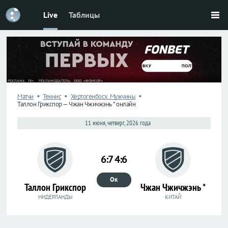
Live
Таблицы
Футбол
Футбол
Россия
Россия
Премьер-
Премьер-
лига
лига
Первая
Первая
лига
лига
•
•
•
Матчи
Теннис
Хертогенбосх. Мужчины
Таллон Грикспор — Чжан Чжичжэнь * онлайн
Кубок
Кубок
11 июня, четверг, 2026 года
Лига
Лига
наций
наций
6:7 4:6
ЧМ-2026
ЧМ-2026
Ок
Таллон Грикспор
Чжан Чжичжэнь *
Лига
Лига
чемпионов
чемпионов
НИДЕРЛАНДЫ
КИТАЙ
Лига
Лига
Европы
Европы