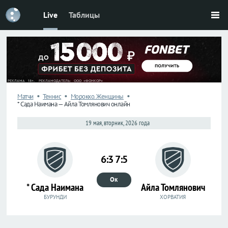
Live
Таблицы
Футбол
Футбол
Россия
Россия
Премьер-
Премьер-
лига
лига
Первая
Первая
лига
лига
•
•
•
Матчи
Теннис
Морокко. Женщины
* Сада Наимана — Айла Томлянович онлайн
Кубок
Кубок
19 мая, вторник, 2026 года
Лига
Лига
наций
наций
6:3 7:5
ЧМ-2026
ЧМ-2026
Ок
* Сада Наимана
Айла Томлянович
Лига
Лига
чемпионов
чемпионов
БУРУНДИ
ХОРВАТИЯ
Лига
Лига
Европы
Европы