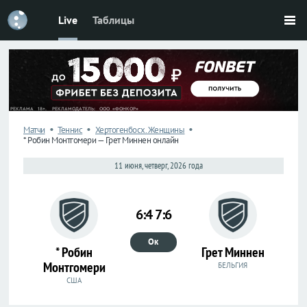
Live
Таблицы
Футбол
Футбол
Россия
Россия
Премьер-
Премьер-
лига
лига
Первая
Первая
лига
лига
•
•
•
Матчи
Теннис
Хертогенбосх. Женщины
* Робин Монтгомери — Грет Миннен онлайн
Кубок
Кубок
11 июня, четверг, 2026 года
Лига
Лига
наций
наций
6:4 7:6
ЧМ-2026
ЧМ-2026
Ок
* Робин
Грет Миннен
Лига
Лига
Монтгомери
чемпионов
чемпионов
БЕЛЬГИЯ
США
Лига
Лига
Европы
Европы