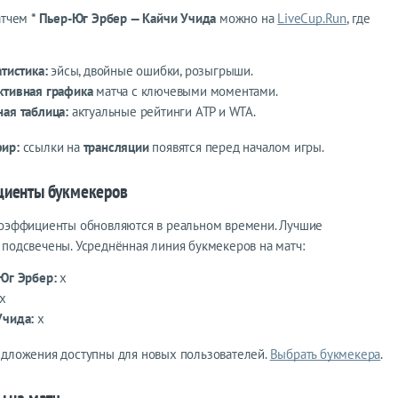
атчем
* Пьер-Юг Эрбер — Кайчи Учида
можно на
LiveCup.Run
, где
атистика:
эйсы, двойные ошибки, розыгрыши.
ктивная графика
матча с ключевыми моментами.
ная таблица:
актуальные рейтинги ATP и WTA.
ир:
ссылки на
трансляции
появятся перед началом игры.
циенты букмекеров
оэффициенты обновляются в реальном времени. Лучшие
подсвечены. Усреднённая линия букмекеров на матч:
-Юг Эрбер:
x
x
Учида:
x
дложения доступны для новых пользователей.
Выбрать букмекера
.