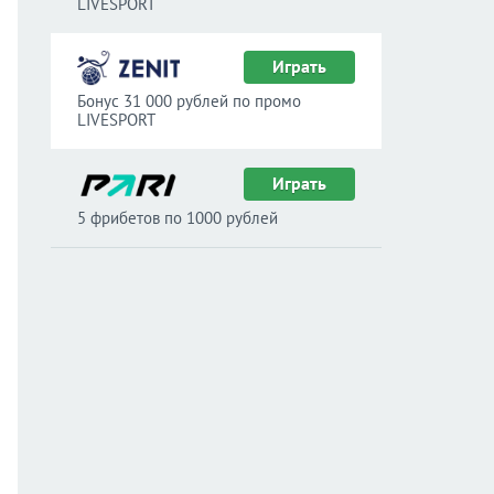
LIVESPORT
Играть
Бонус 31 000 рублей по промо
LIVESPORT
Играть
5 фрибетов по 1000 рублей