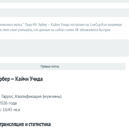
нисного матча * Пьер-Юг Эрбер — Кайчи Учида поступают на LiveCup.Run напрямую
ри этом стоит учитывать, что данные на сайтах самих БК обновляются быстрее
Превью матча:
Эрбер — Кайчи Учида
с
 Гаррос, Квалификация (мужчины)
026 года
:
16:45 мск
трансляция и статистика