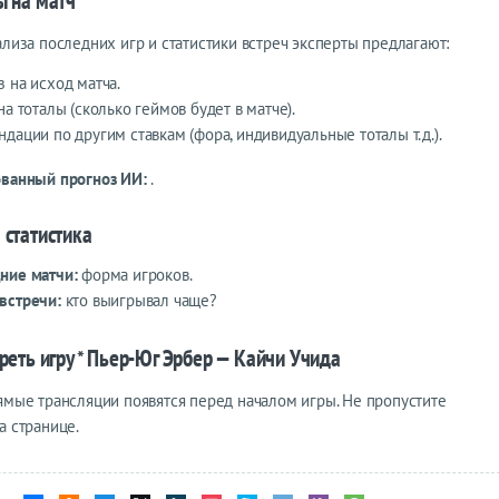
ы на матч
ализа последних игр и статистики встреч эксперты предлагают:
 на исход матча.
на тоталы (сколько геймов будет в матче).
дации по другим ставкам (фора, индивидуальные тоталы т.д.).
ванный прогноз ИИ:
.
 статистика
ние матчи:
форма игроков.
встречи:
кто выигрывал чаще?
реть игру * Пьер-Юг Эрбер — Кайчи Учида
ямые трансляции появятся перед началом игры. Не пропустите
а странице.