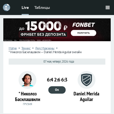
Live
Таблицы
Футбол
Футбол
Россия
Россия
Премьер-
Премьер-
лига
лига
Первая
Первая
лига
лига
•
•
•
Матчи
Теннис
Рим. Мужчины
* Николоз Басилашвили — Daniel Merida Aguilar онлайн
Кубок
Кубок
07 мая, четверг, 2026 года
Лига
Лига
наций
наций
6:4 2:6 6:3
ЧМ-2026
ЧМ-2026
Ок
* Николоз
Daniel Merida
Лига
Лига
Басилашвили
Aguilar
чемпионов
чемпионов
ГРУЗИЯ
Лига
Лига
Европы
Европы